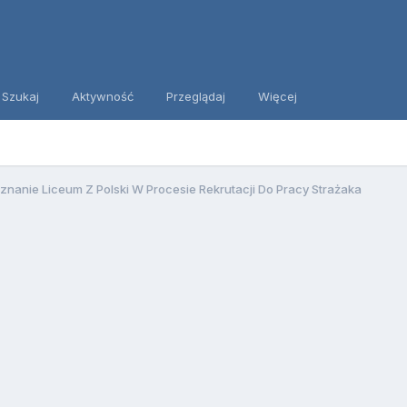
Szukaj
Aktywność
Przeglądaj
Więcej
znanie Liceum Z Polski W Procesie Rekrutacji Do Pracy Strażaka