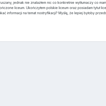
ruszany, jednak nie znalazłem nic co konkretnie wytłumaczy co mam
czone liceum. Ukończyłem polskie liceum oraz posiadam tytuł licen
ać informacji na temat nostryfikacji? Myślę, że lepiej byłoby prze