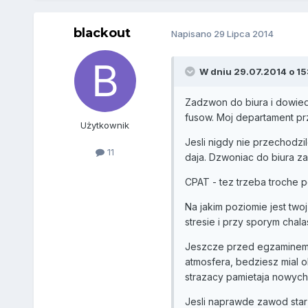
blackout
Napisano
29 Lipca 2014
W dniu 29.07.2014 o 15:
Zadzwon do biura i dowied
fusow. Moj departament pr
Użytkownik
Jesli nigdy nie przechodzi
11
daja. Dzwoniac do biura za
CPAT - tez trzeba troche p
Na jakim poziomie jest two
stresie i przy sporym chala
Jeszcze przed egzaminem za
atmosfera, bedziesz mial ok
strazacy pamietaja nowych 
Jesli naprawde zawod sta