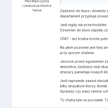
Płeć:
Mężczyzna
Lokalizacja:
Okolice
Tahoe
Zadzwon do biura i dowiedz s
departament przyjmuje posiad
Jesli nigdy nie przechodziles
Dzwoniac do biura zapytaj czy
CPAT - tez trzeba troche potr
Na jakim poziomie jest twoj a
przy sporym chalasie.
Jeszcze przed egzaminem zapis
atmosfera, bedziesz mial okazj
strazacy pamietaja nowych kto
Jesli naprawde zawod starza
kilku strazakow ktorzy dostal
Sprawdz czy masz remize ocho
To chyba tyle na poczatek. Tak