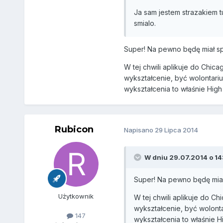
Ja sam jestem strazakiem t
smialo.
Super! Na pewno będę miał sp
W tej chwili aplikuje do Chic
wykształcenie, być wolontar
wykształcenia to właśnie Hig
Rubicon
Napisano
29 Lipca 2014
W dniu 29.07.2014 o 14:
Super! Na pewno będę miał
Użytkownik
W tej chwili aplikuje do C
wykształcenie, być wolont
147
wykształcenia to właśnie 