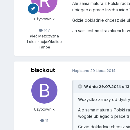
Ale sama matura z Polski racz
ubiegac o prace trzeba miec "
Użytkownik
Gdzie dokladnie chcesz sie u
147
Ja sam jestem strazakiem tu w
Płeć:
Mężczyzna
Lokalizacja:
Okolice
Tahoe
blackout
Napisano
29 Lipca 2014
W dniu 29.07.2014 o 13:
Wszystko zalezy od dystry
Użytkownik
Ale sama matura z Polski r
wogole ubiegac o prace trz
11
Gdzie dokladnie chcesz si