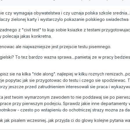
ie czy wymagaja obywatelstwa i czy uznaja polska szkole srednia.
aczy zielonej karty i wystarczylo pokazanie polskiego swiadectwa
 zadnego z "civil test" to kup sobie ksiazke z testami przygotowuja
 polecaja jakas konkretna.
enowac ale niajwazniejsze jest przejscie testu pisemnego.
ngielski? To tez bardzo wazna sprawa....pamietaj ze w pracy bedzies
z sie na kilka "ride along". najlepiej w kilku roznych remizach...p
e popytac jak sie przygotowac do testu i czego sie spodziewac. Taki
rzy jeszcze przed zatrudnieniem interesowali sie praca i wykazywal
ka jest twoim wymarzonym zawodem to nie poddawaj sie po pierwsz
i prace przy pierwszym podejciu. Sprawdz jakie inne departamenty w
tnikow - czesto po wstapieniu do ochotniczej strazy mozna za dar
 jak pisalem wczesniej...jak przyjda ci do glowy kolejne pytania wa