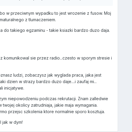
..bo w przeciwnym wypadku to jest wrozenie z fusow. Moj
 maturalnego z tlumaczeniem.
ca do takiego egzaminu - takie ksiazki bardzo duzo daja.
z komunikowal sie przez radio...czesto w sporym stresie i
oznasz ludzi, zobaczysz jak wyglada praca, jaka jest
 dzien w strazy bardzo duzo daje....i zaufaj mi...
i inicjatywe.
ym niepowodzeniu podczas rekrutacji. Znam zalledwie
 twojej okolicy zatrudniaja, jakie maja wymagania.
mo przejsc szkolenia ktore normalnie sporo kosztuja.
l jak w dym!