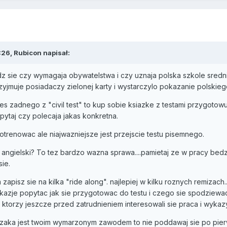
26, Rubicon napisał:
z sie czy wymagaja obywatelstwa i czy uznaja polska szkole sredn
zyjmuje posiadaczy zielonej karty i wystarczylo pokazanie polskie
les zadnego z "civil test" to kup sobie ksiazke z testami przygoto
pytaj czy polecaja jakas konkretna.
otrenowac ale niajwazniejsze jest przejscie testu pisemnego.
j angielski? To tez bardzo wazna sprawa....pamietaj ze w pracy bed
sie.
pisz sie na kilka "ride along". najlepiej w kilku roznych remizach.
azje popytac jak sie przygotowac do testu i czego sie spodziewac. T
ktorzy jeszcze przed zatrudnieniem interesowali sie praca i wykazy
rzaka jest twoim wymarzonym zawodem to nie poddawaj sie po pie