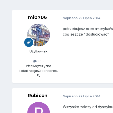
mi0706
Napisano
29 Lipca 2014
potrzebujesz mieć amerykański
coś jeszcze "dostudiować".
Użytkownik
805
Płeć:
Mężczyzna
Lokalizacja:
Greenacres,
FL
Rubicon
Napisano
29 Lipca 2014
Wszystko zalezy od dystryktu