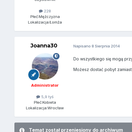
228
Płeć:
Mężczyzna
Lokalizacja:
Łomża
Joanna30
Napisano
8 Sierpnia 2014
Do wszystkiego się mogą pr
Możesz dostać pobyt zamiast 
Administrator
5,9 tyś
Płeć:
Kobieta
Lokalizacja:
Wrocław
Temat został przeniesiony do archiwum