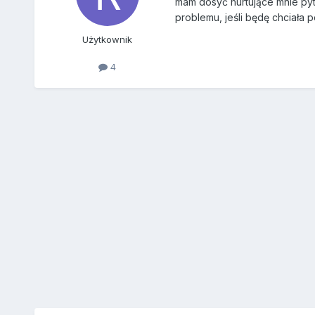
mam dosyć nurtujące mnie pyta
problemu, jeśli będę chciał
Użytkownik
4