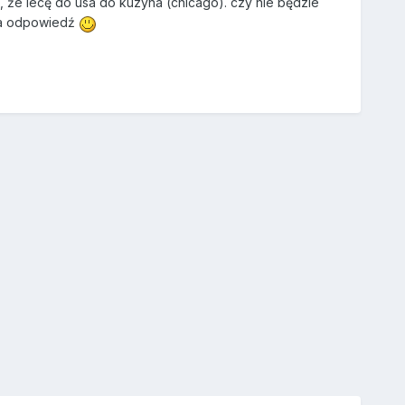
że lecę do usa do kuzyna (chicago). czy nie będzie
 za odpowiedź