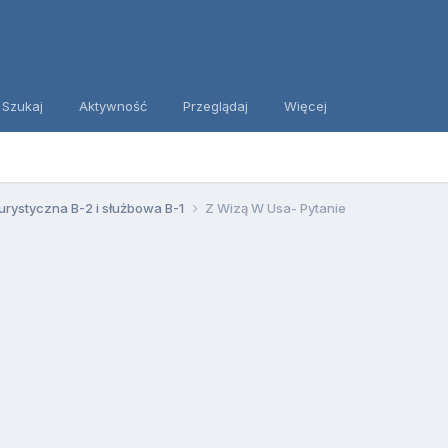
Szukaj
Aktywność
Przeglądaj
Więcej
urystyczna B-2 i służbowa B-1
Z Wizą W Usa- Pytanie