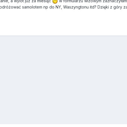
nie, a wylot już za miesiąc
w formularzu wizowym zaznaczyłam, 
a podróżować samolotem np do NY, Waszyngtonu itd? Dzięki z góry