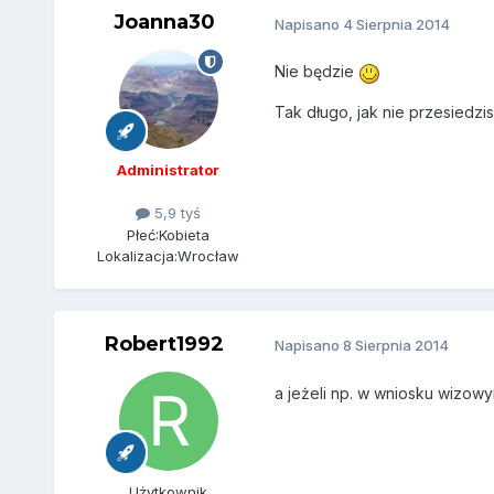
Joanna30
Napisano
4 Sierpnia 2014
Nie będzie
Tak długo, jak nie przesiedzi
Administrator
5,9 tyś
Płeć:
Kobieta
Lokalizacja:
Wrocław
Robert1992
Napisano
8 Sierpnia 2014
a jeżeli np. w wniosku wizowy
Użytkownik