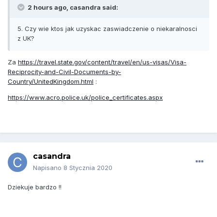
2 hours ago, casandra said:
5. Czy wie ktos jak uzyskac zaswiadczenie o niekaralnosci
z UK?
Za
https://travel.state.gov/content/travel/en/us-visas/Visa-
Reciprocity-and-Civil-Documents-by-
Country/UnitedKingdom.html
:
https://www.acro.police.uk/police_certificates.aspx
casandra
Napisano
8 Stycznia 2020
Dziekuje bardzo !!