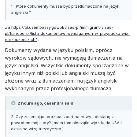
1. Które dokumenty musza być przetłumaczone na język
angielski ?
Za
https://pl.usembassy.gov/pl/visas-pl/immigrant-visas-
pl/fiancee-pl/lista-dokumentow-wymaganych-w-przypadku-wiz-
narzeczenskich/
:
Dokumenty wydane w języku polskim, oprócz
wyroków sądowych, nie wymagają tłumaczenia na
język angielski. Wszystkie dokumenty sporządzone w
języku innym niż polski lub angielski muszą być
złożone wraz z tłumaczeniami na język angielski
wykonanymi przez profesjonalnego tłumacza.
2 hours ago, casandra said:
2. Czy zmieniając teraz paszport na nowy , dostanę z
powrotem mój stary?( mam tam pieczątki wjazdu do USA i
aktualna wizę turystyczna )