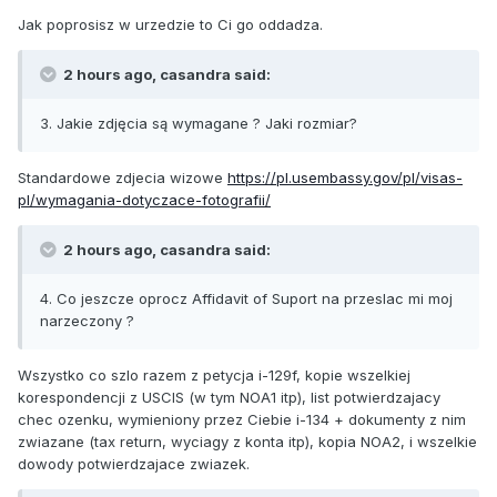
Jak poprosisz w urzedzie to Ci go oddadza.
2 hours ago, casandra said:
3. Jakie zdjęcia są wymagane ? Jaki rozmiar?
Standardowe zdjecia wizowe
https://pl.usembassy.gov/pl/visas-
pl/wymagania-dotyczace-fotografii/
2 hours ago, casandra said:
4. Co jeszcze oprocz Affidavit of Suport na przeslac mi moj
narzeczony ?
Wszystko co szlo razem z petycja i-129f, kopie wszelkiej
korespondencji z USCIS (w tym NOA1 itp), list potwierdzajacy
chec ozenku, wymieniony przez Ciebie i-134 + dokumenty z nim
zwiazane (tax return, wyciagy z konta itp), kopia NOA2, i wszelkie
dowody potwierdzajace zwiazek.