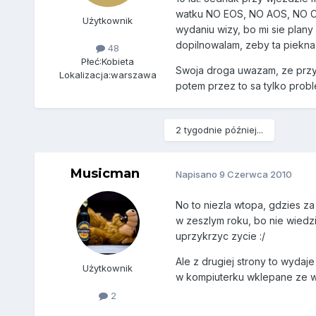
watku NO EOS, NO AOS, NO COS.
Użytkownik
wydaniu wizy, bo mi sie plany
dopilnowalam, zeby ta piekna
48
Płeć:
Kobieta
Swoja droga uwazam, ze przy 
Lokalizacja:
warszawa
potem przez to sa tylko probl
2 tygodnie później...
Musicman
Napisano
9 Czerwca 2010
No to niezla wtopa, gdzies za
w zeszlym roku, bo nie wiedz
uprzykrzyc zycie :/
Ale z drugiej strony to wydaj
Użytkownik
w kompiuterku wklepane ze w 
2