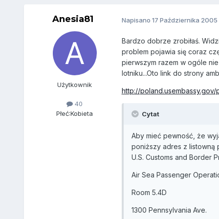
Anesia81
Napisano
17 Października 2005
Bardzo dobrze zrobiłaś. Widzi
problem pojawia się coraz czę
pierwszym razem w ogóle nie 
lotniku...Oto link do strony a
Użytkownik
http://poland.usembassy.gov/p
40
Płeć:
Kobieta
Cytat
Aby mieć pewność, że wyja
poniższy adres z listowną 
U.S. Customs and Border P
Air Sea Passenger Operati
Room 5.4D
1300 Pennsylvania Ave.