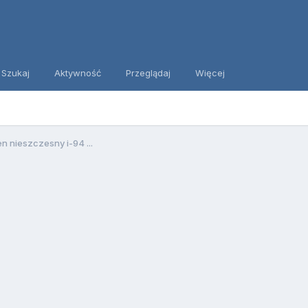
Szukaj
Aktywność
Przeglądaj
Więcej
en nieszczesny i-94 ...