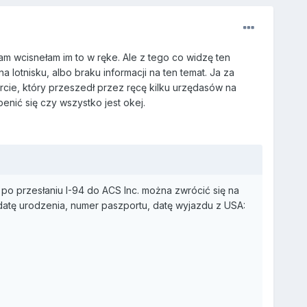
am wcisnełam im to w ręke. Ale z tego co widzę ten
 lotnisku, albo braku informacji na ten temat. Ja za
rcie, który przeszedł przez ręcę kilku urzędasów na
penić się czy wszystko jest okej.
o przesłaniu I-94 do ACS Inc. można zwrócić się na
 datę urodzenia, numer paszportu, datę wyjazdu z USA: