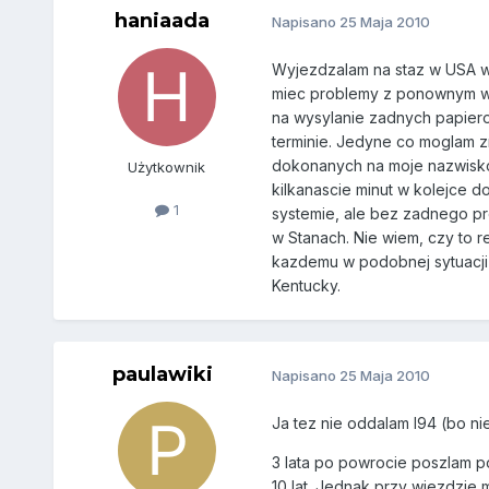
haniaada
Napisano
25 Maja 2010
Wyjezdzalam na staz w USA w 
miec problemy z ponownym wja
na wysylanie zadnych papiero
terminie. Jedyne co moglam zr
dokonanych na moje nazwisko 
Użytkownik
kilkanascie minut w kolejce 
1
systemie, ale bez zadnego pr
w Stanach. Nie wiem, czy to r
kazdemu w podobnej sytuacji 
Kentucky.
paulawiki
Napisano
25 Maja 2010
Ja tez nie oddalam I94 (bo nie
3 lata po powrocie poszlam po
10 lat. Jednak przy wjezdzie 