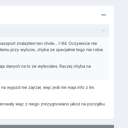
szport znalazlem ten chole.... I-94. Oczywiscie nie
mu przy wylocie, chyba ze specjalnie tego nie robia
 maja danych na to ze wyleciales. Raczej chyba na
wyjazd nie zajrzał, więc jeśli nie maja info z lini
parowały więc z niego zrezygnowano jakoś na początku