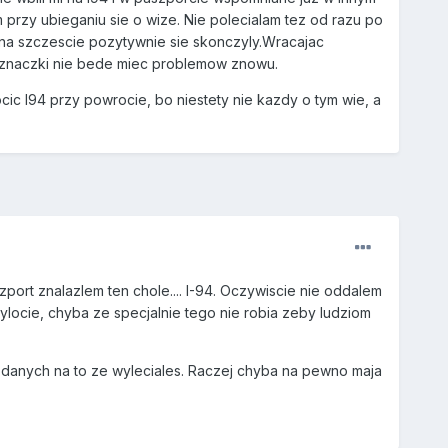
przy ubieganiu sie o wize. Nie polecialam tez od razu po
e na szczescie pozytywnie sie skonczyly.Wracajac
e znaczki nie bede miec problemow znowu.
c I94 przy powrocie, bo niestety nie kazdy o tym wie, a
port znalazlem ten chole.... I-94. Oczywiscie nie oddalem
ocie, chyba ze specjalnie tego nie robia zeby ludziom
aja danych na to ze wyleciales. Raczej chyba na pewno maja