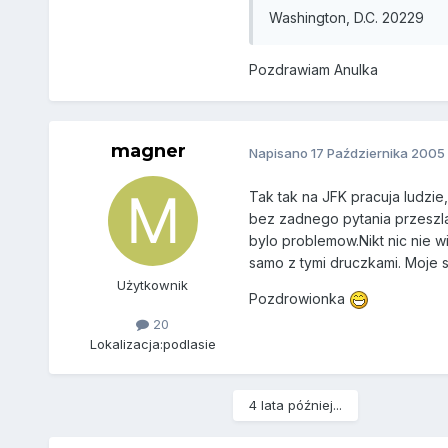
Washington, D.C. 20229
Pozdrawiam Anulka
magner
Napisano
17 Października 2005
Tak tak na JFK pracuja ludzie
bez zadnego pytania przeszla
bylo problemow.Nikt nic nie wie
samo z tymi druczkami. Moje s
Użytkownik
Pozdrowionka
20
Lokalizacja:
podlasie
4 lata później...