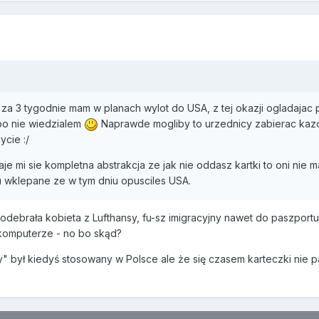
 za 3 tygodnie mam w planach wylot do USA, z tej okazji ogladajac pa
bo nie wiedzialem
Naprawde mogliby to urzednicy zabierac kazde
cie :/
aje mi sie kompletna abstrakcja ze jak nie oddasz kartki to oni nie
 wklepane ze w tym dniu opusciles USA.
debrała kobieta z Lufthansy, fu-sz imigracyjny nawet do paszportu na 
w komputerze - no bo skąd?
 był kiedyś stosowany w Polsce ale że się czasem karteczki nie 