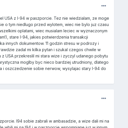
el USA z I-94 w paszporcie. Tez nie wiedzialam, ze moge
e o tym niedlugo przed wylotem, wiec nie bylo juz czasu
wszelkimi oplatami, wiec musialam leciec w wyznaczonym
!), stare I-94, jakies potwierdzenia transakcji
ka innych dokumentow. 11 godzin stresu w podrozy i
awdzie zadal mi kilka pytan i szukal czegos chwile w
 USA przekreslil mi stara wize i zyczyl udanego pobytu
urystyczna moglby byc nieco bardziej utrudniony, dlatego
 i oszczedzenie sobie nerwow, wysylajac stary I-94 do
orcie. I94 sobie zabrali w ambasadzie, a wize dali mi na
le wbili mi na I94 i w paszporcie wspomniane juz w innym