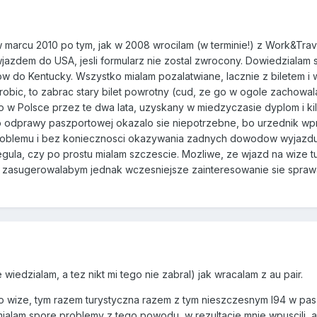
marcu 2010 po tym, jak w 2008 wrocilam (w terminie!) z Work&Trav
zdem do USA, jesli formularz nie zostal zwrocony. Dowiedzialam si
w do Kentucky. Wszystko mialam pozalatwiane, lacznie z biletem i 
obic, to zabrac stary bilet powrotny (cud, ze go w ogole zachowalam
w Polsce przez te dwa lata, uzyskany w miedzyczasie dyplom i kil
do odprawy paszportowej okazalo sie niepotrzebne, bo urzednik wpr
oblemu i bez koniecznosci okazywania zadnych dowodow wyjazdu z
egula, czy po prostu mialam szczescie. Mozliwe, ze wjazd na wize t
zasugerowalabym jednak wczesniejsze zainteresowanie sie sprawa
 wiedzialam, a tez nikt mi tego nie zabral) jak wracalam z au pair.
 wize, tym razem turystyczna razem z tym nieszczesnym I94 w paszp
mialam spore problemy z tego powodu, w rezultacie mnie wpuscili, a