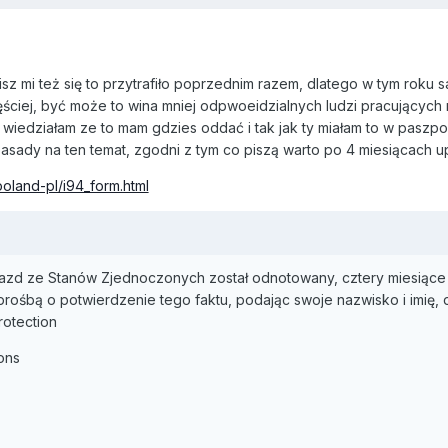
sz mi też się to przytrafiło poprzednim razem, dlatego w tym roku s
ściej, być może to wina mniej odpwoeidzialnych ludzi pracujących na
wiedziałam ze to mam gdzies oddać i tak jak ty miałam to w paszpo
mbasady na ten temat, zgodni z tym co piszą warto po 4 miesiącach u
oland-pl/i94_form.html
zd ze Stanów Zjednoczonych został odnotowany, cztery miesiące p
prośbą o potwierdzenie tego faktu, podając swoje nazwisko i imię,
rotection
ons