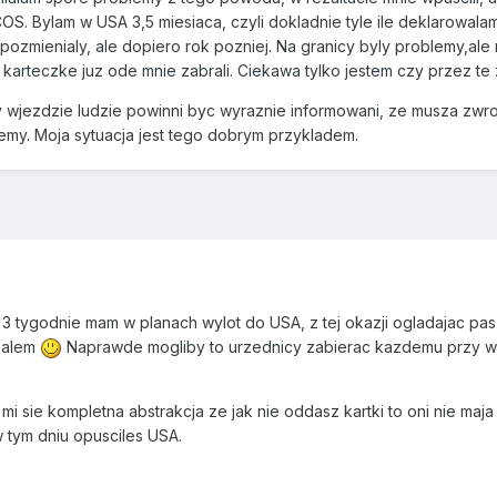
 Bylam w USA 3,5 miesiaca, czyli dokladnie tyle ile deklarowalam 
 pozmienialy, ale dopiero rok pozniej. Na granicy byly problemy,al
 karteczke juz ode mnie zabrali. Ciekawa tylko jestem czy przez t
wjezdzie ludzie powinni byc wyraznie informowani, ze musza zwroci
emy. Moja sytuacja jest tego dobrym przykladem.
 3 tygodnie mam w planach wylot do USA, z tej okazji ogladajac pasz
ialem
Naprawde mogliby to urzednicy zabierac kazdemu przy wyl
e mi sie kompletna abstrakcja ze jak nie oddasz kartki to oni nie m
tym dniu opusciles USA.