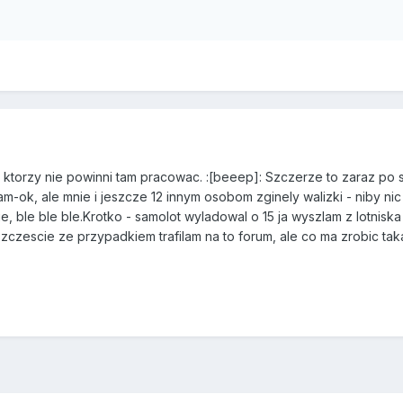
, ktorzy nie powinni tam pracowac. :[beeep]: Szczerze to zaraz po 
m-ok, ale mnie i jeszcze 12 innym osobom zginely walizki - niby n
, ble ble ble.Krotko - samolot wyladowal o 15 ja wyszlam z lotniska o 
zczescie ze przypadkiem trafilam na to forum, ale co ma zrobic taka