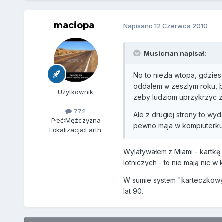
maciopa
Napisano
12 Czerwca 2010
Musicman napisał:
No to niezla wtopa, gdzies
oddalem w zeszlym roku, 
Użytkownik
zeby ludziom uprzykrzyc zy
772
Ale z drugiej strony to wyd
Płeć:
Mężczyzna
pewno maja w kompiuterku
Lokalizacja:
Earth.
Wylatywałem z Miami - kartkę o
lotniczych - to nie mają nic 
W sumie system "karteczkowy"
lat 90.