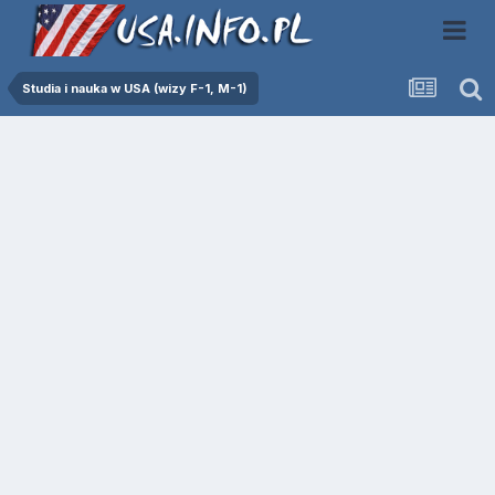
Studia i nauka w USA (wizy F-1, M-1)