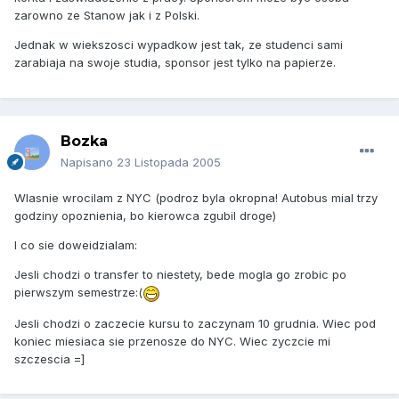
zarowno ze Stanow jak i z Polski.
Jednak w wiekszosci wypadkow jest tak, ze studenci sami
zarabiaja na swoje studia, sponsor jest tylko na papierze.
Bozka
Napisano
23 Listopada 2005
Wlasnie wrocilam z NYC (podroz byla okropna! Autobus mial trzy
godziny opoznienia, bo kierowca zgubil droge)
I co sie doweidzialam:
Jesli chodzi o transfer to niestety, bede mogla go zrobic po
pierwszym semestrze:(
Jesli chodzi o zaczecie kursu to zaczynam 10 grudnia. Wiec pod
koniec miesiaca sie przenosze do NYC. Wiec zyczcie mi
szczescia =]