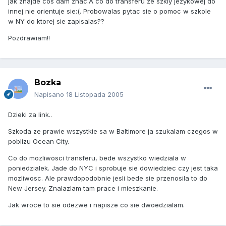
jak znajde cos dam znac.A co do transferu ze szkly jezykowej do
innej nie orientuje sie:(. Probowalas pytac sie o pomoc w szkole
w NY do ktorej sie zapisalas??
Pozdrawiam!!
Bozka
Napisano
18 Listopada 2005
Dzieki za link..
Szkoda ze prawie wszystkie sa w Baltimore ja szukalam czegos w
poblizu Ocean City.
Co do mozliwosci transferu, bede wszystko wiedziala w
poniedzialek. Jade do NYC i sprobuje sie dowiedziec czy jest taka
mozliwosc. Ale prawdopodobnie jesli bede sie przenosila to do
New Jersey. Znalazlam tam prace i mieszkanie.
Jak wroce to sie odezwe i napisze co sie dwoedzialam.