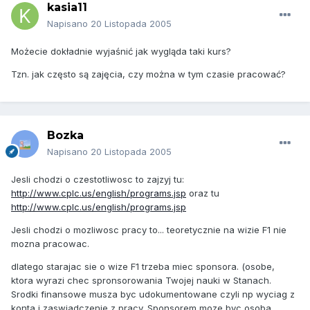
kasia11
Napisano
20 Listopada 2005
Możecie dokładnie wyjaśnić jak wygląda taki kurs?
Tzn. jak często są zajęcia, czy można w tym czasie pracować?
Bozka
Napisano
20 Listopada 2005
Jesli chodzi o czestotliwosc to zajzyj tu:
http://www.cplc.us/english/programs.jsp
oraz tu
http://www.cplc.us/english/programs.jsp
Jesli chodzi o mozliwosc pracy to... teoretycznie na wizie F1 nie
mozna pracowac.
dlatego starajac sie o wize F1 trzeba miec sponsora. (osobe,
ktora wyrazi chec spronsorowania Twojej nauki w Stanach.
Srodki finansowe musza byc udokumentowane czyli np wyciag z
konta i zaswiadczenie z pracy. Sponsorem moze byc osoba