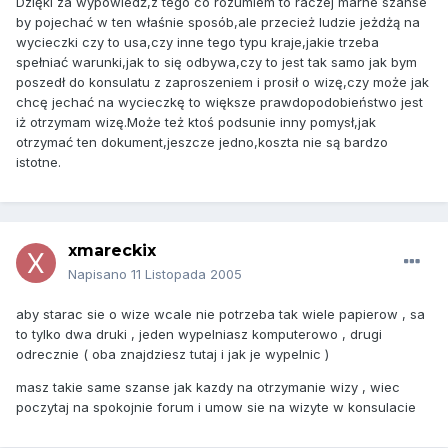
Dzięki za wypowiedż,z tego co rozumiem to raczej marne szanse
by pojechać w ten właśnie sposób,ale przecież ludzie jeżdżą na
wycieczki czy to usa,czy inne tego typu kraje,jakie trzeba
spełniać warunki,jak to się odbywa,czy to jest tak samo jak bym
poszedł do konsulatu z zaproszeniem i prosił o wizę,czy może jak
chcę jechać na wycieczkę to większe prawdopodobieństwo jest
iż otrzymam wizę.Może też ktoś podsunie inny pomysł,jak
otrzymać ten dokument,jeszcze jedno,koszta nie są bardzo
istotne.
xmareckix
Napisano
11 Listopada 2005
aby starac sie o wize wcale nie potrzeba tak wiele papierow , sa
to tylko dwa druki , jeden wypelniasz komputerowo , drugi
odrecznie ( oba znajdziesz tutaj i jak je wypelnic )
masz takie same szanse jak kazdy na otrzymanie wizy , wiec
poczytaj na spokojnie forum i umow sie na wizyte w konsulacie