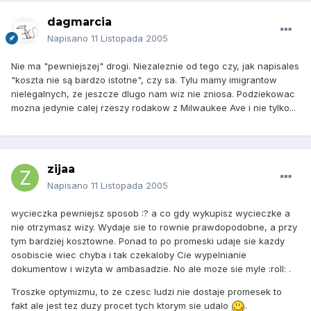
dagmarcia
Napisano
11 Listopada 2005
Nie ma "pewniejszej" drogi. Niezaleznie od tego czy, jak napisales
"koszta nie są bardzo istotne", czy sa. Tylu mamy imigrantow
nielegalnych, ze jeszcze dlugo nam wiz nie zniosa. Podziekowac
mozna jedynie calej rzeszy rodakow z Milwaukee Ave i nie tylko...
zijaa
Napisano
11 Listopada 2005
wycieczka pewniejsz sposob :? a co gdy wykupisz wycieczke a
nie otrzymasz wizy. Wydaje sie to rownie prawdopodobne, a przy
tym bardziej kosztowne. Ponad to po promeski udaje sie kazdy
osobiscie wiec chyba i tak czekaloby Cie wypelnianie
dokumentow i wizyta w ambasadzie. No ale moze sie myle :roll: .
Troszke optymizmu, to ze czesc ludzi nie dostaje promesek to
fakt ale jest tez duzy procet tych ktorym sie udalo
.