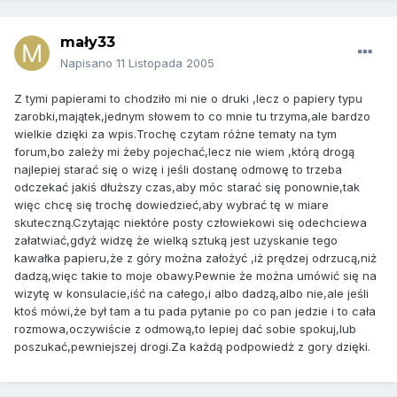
mały33
Napisano
11 Listopada 2005
Z tymi papierami to chodziło mi nie o druki ,lecz o papiery typu
zarobki,majątek,jednym słowem to co mnie tu trzyma,ale bardzo
wielkie dzięki za wpis.Trochę czytam różne tematy na tym
forum,bo zależy mi żeby pojechać,lecz nie wiem ,którą drogą
najlepiej starać się o wizę i jeśli dostanę odmowę to trzeba
odczekać jakiś dłuższy czas,aby móc starać się ponownie,tak
więc chcę się trochę dowiedzieć,aby wybrać tę w miare
skuteczną.Czytając niektóre posty człowiekowi się odechciewa
załatwiać,gdyż widzę że wielką sztuką jest uzyskanie tego
kawałka papieru,że z góry można założyć ,iż prędzej odrzucą,niż
dadzą,więc takie to moje obawy.Pewnie że można umówić się na
wizytę w konsulacie,iść na całego,i albo dadzą,albo nie,ale jeśli
ktoś mówi,że był tam a tu pada pytanie po co pan jedzie i to cała
rozmowa,oczywiście z odmową,to lepiej dać sobie spokuj,lub
poszukać,pewniejszej drogi.Za każdą podpowiedż z gory dzięki.