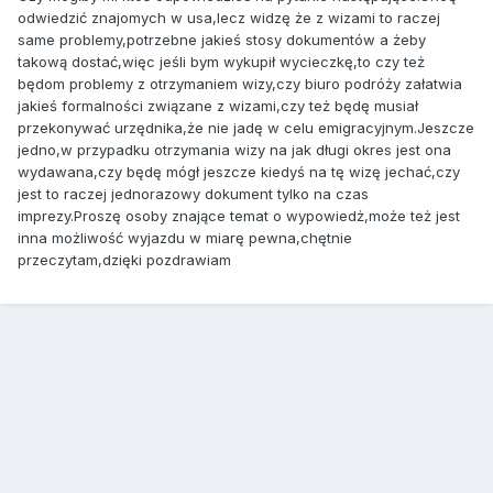
odwiedzić znajomych w usa,lecz widzę że z wizami to raczej
same problemy,potrzebne jakieś stosy dokumentów a żeby
takową dostać,więc jeśli bym wykupił wycieczkę,to czy też
będom problemy z otrzymaniem wizy,czy biuro podróży załatwia
jakieś formalności związane z wizami,czy też będę musiał
przekonywać urzędnika,że nie jadę w celu emigracyjnym.Jeszcze
jedno,w przypadku otrzymania wizy na jak długi okres jest ona
wydawana,czy będę mógł jeszcze kiedyś na tę wizę jechać,czy
jest to raczej jednorazowy dokument tylko na czas
imprezy.Proszę osoby znające temat o wypowiedż,może też jest
inna możliwość wyjazdu w miarę pewna,chętnie
przeczytam,dzięki pozdrawiam