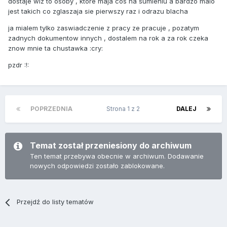
dostaje wiz to osoby , ktore maja cos na sumieniu a bardzo malo
jest takich co zglaszaja sie pierwszy raz i odrazu blacha
ja mialem tylko zaswiadczenie z pracy ze pracuje , pozatym
zadnych dokumentow innych , dostalem na rok a za rok czeka
znow mnie ta chustawka :cry:
pzdr :!:
POPRZEDNIA
Strona 1 z 2
DALEJ
Temat został przeniesiony do archiwum
Ten temat przebywa obecnie w archiwum. Dodawanie
nowych odpowiedzi zostało zablokowane.
Przejdź do listy tematów