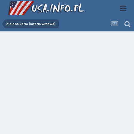
Zielona karta (loteria wizowa)