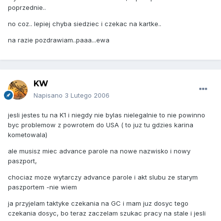
poprzednie..
no coz.. lepiej chyba siedziec i czekac na kartke..
na razie pozdrawiam..paaa...ewa
KW
Napisano
3 Lutego 2006
jesli jestes tu na K1 i niegdy nie bylas nielegalnie to nie powinno
byc problemow z powrotem do USA ( to juz tu gdzies karina
kometowala)
ale musisz miec advance parole na nowe nazwisko i nowy
paszport,
chociaz moze wytarczy advance parole i akt slubu ze starym
paszportem -nie wiem
ja przyjelam taktyke czekania na GC i mam juz dosyc tego
czekania dosyc, bo teraz zaczelam szukac pracy na stale i jesli