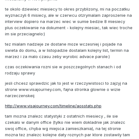
te okolo dziewiec miesiecy to okres przyblizony, mi na poczatku
wyznaczyli 6 misiecy, ale w czerwcu otzrymalam zaproszenie na
interview dopiero na marzec wiec w sumie bedzie 8 miesiecy
plus oczekiwanie na dokument - kolejny miesiac, tak wiec troche
im sie przeciagnelo:)
tez mialam nadzieje ze dostane moze wczesniej i pojade na
swieta do domu, a w listopadzie dostalam kolejny list, termin na
marzez i za malo czasu zeby wyrobic advace parole:)
czas oczekiwania rozni sie w poszczegolnych stanach i od
rodzaju sprawy
jesli chcesz sprawdzic jak to jest w rzeczywistosci to zajzyj na
strone www.visajourney.com, fajna stronka glownie o wizie
narzeczenskeij
http://www.visajourney.com/timeline/aosstats.php
tam mozna znalezc statystyki z ostatnich miesiecy , ile sie
czekalo w danym office (tylko nie wiem dokladnie jak znalezc
swoj office, chyba wg miejsca zamieszkania), na tej stronie
mozna tez znalezc kolejne daty roznych par ktore zostawily tam