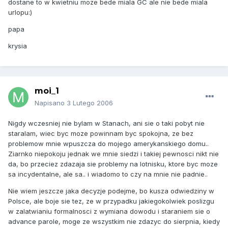
dostane to w kwietniu moze bede miala GC ale nie bede miala
urlopu:)
papa
krysia
moi_1
Napisano
3 Lutego 2006
Nigdy wczesniej nie bylam w Stanach, ani sie o taki pobyt nie
staralam, wiec byc moze powinnam byc spokojna, ze bez
problemow mnie wpuszcza do mojego amerykanskiego domu..
Ziarnko niepokoju jednak we mnie siedzi i takiej pewnosci nikt nie
da, bo przeciez zdazaja sie problemy na lotnisku, ktore byc moze
sa incydentalne, ale sa.. i wiadomo to czy na mnie nie padnie..
Nie wiem jeszcze jaka decyzje podejme, bo kusza odwiedziny w
Polsce, ale boje sie tez, ze w przypadku jakiegokolwiek poslizgu
w zalatwianiu formalnosci z wymiana dowodu i staraniem sie o
advance parole, moge ze wszystkim nie zdazyc do sierpnia, kiedy