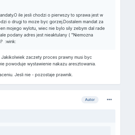
mandaty.O ile jesli chodzi o pierwszy to sprawa jest w
chodzi o drugi to moze byc gorzej.Dostalem mandat za
en mojego wylotu, wiec nie bylo sily zebym dal rade
ale podany adres jest nieaktulany ( "Niemozna
? :wink:
tak. Jakikolwiek zaczety proces prawny musi byc
awie powoduje wystawienie nakazu aresztowania.
ceniu. Jesli nie - pozostaje prawnik.
Autor