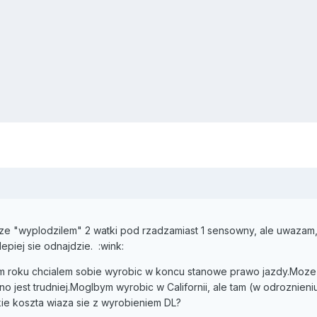
e "wyplodzilem" 2 watki pod rzadzamiast 1 sensowny, ale uwazam,
epiej sie odnajdzie. :wink:
ym roku chcialem sobie wyrobic w koncu stanowe prawo jazdy.Moze 
 jest trudniej.Moglbym wyrobic w Californii, ale tam (w odroznien
ie koszta wiaza sie z wyrobieniem DL?