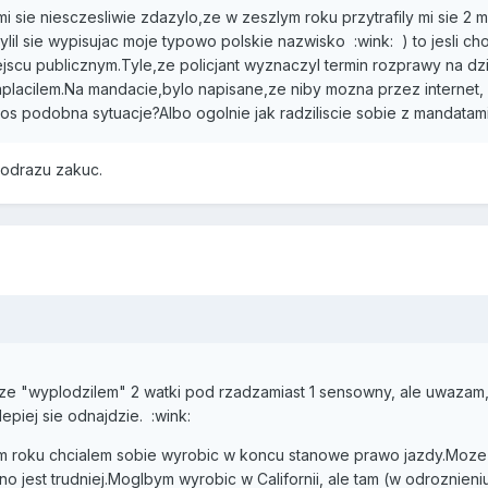
k mi sie niesczesliwie zdazylo,ze w zeszlym roku przytrafily mi sie 2 
mylil sie wypisujac moje typowo polskie nazwisko :wink: ) to jesli 
scu publicznym.Tyle,ze policjant wyznaczyl termin rozprawy na dzi
placilem.Na mandacie,bylo napisane,ze niby mozna przez internet, 
ktos podobna sytuacje?Albo ogolnie jak radziliscie sobie z mandatami
 odrazu zakuc.
e "wyplodzilem" 2 watki pod rzadzamiast 1 sensowny, ale uwazam,
epiej sie odnajdzie. :wink:
ym roku chcialem sobie wyrobic w koncu stanowe prawo jazdy.Moze 
 jest trudniej.Moglbym wyrobic w Californii, ale tam (w odroznien