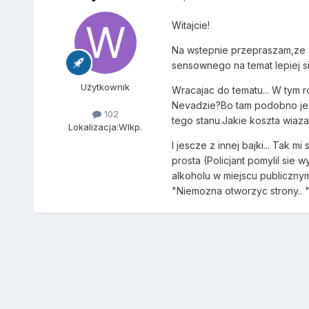
Witajcie!
Na wstepnie przepraszam,ze "
sensownego na temat lepiej si
Użytkownik
Wracajac do tematu... W tym 
Nevadzie?Bo tam podobno jest
102
tego stanu.Jakie koszta wiaz
Lokalizacja:
Wlkp.
I jescze z innej bajki... Tak m
prosta (Policjant pomylil sie
alkoholu w miejscu publicznym
"Niemozna otworzyc strony.. "