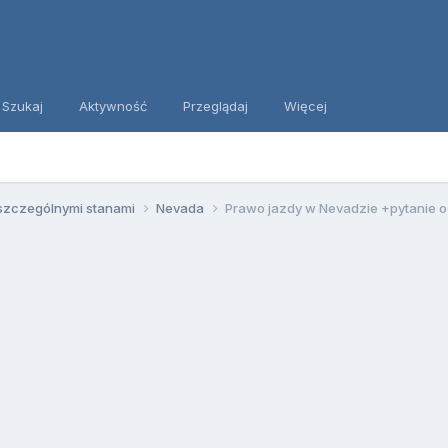
Szukaj
Aktywność
Przeglądaj
Więcej
szczególnymi stanami
Nevada
Prawo jazdy w Nevadzie +pytanie o