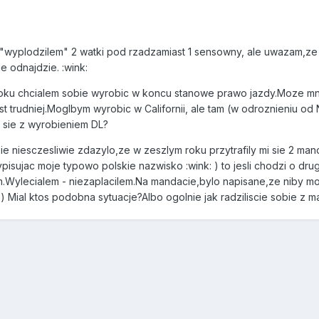
wyplodzilem" 2 watki pod rzadzamiast 1 sensowny, ale uwazam,ze 
e odnajdzie. :wink:
roku chcialem sobie wyrobic w koncu stanowe prawo jazdy.Moze mni
 trudniej.Moglbym wyrobic w Californii, ale tam (w odroznieniu o
a sie z wyrobieniem DL?
i sie niesczesliwie zdazylo,ze w zeszlym roku przytrafily mi sie 2 man
 wypisujac moje typowo polskie nazwisko :wink: ) to jesli chodzi o 
.Wylecialem - niezaplacilem.Na mandacie,bylo napisane,ze niby moz
) Mial ktos podobna sytuacje?Albo ogolnie jak radziliscie sobie z m