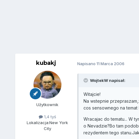
kubakj
Napisano
11 Marca 2006
WojtekW napisał:
Witajcie!
Na wstepnie przepraszam,z
Użytkownik
cos sensownego na temat l
1,4 tyś
Wracajac do tematu... W t
Lokalizacja:
New York
o Nevadzie?Bo tam podobno
City
rezydentem tego stanu.Jak