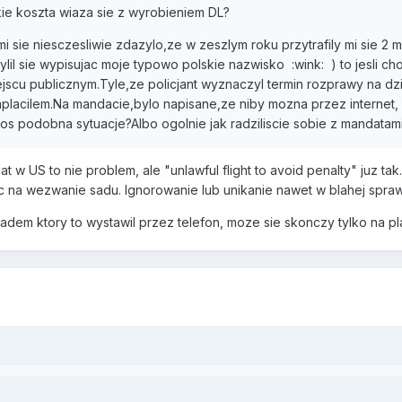
ie koszta wiaza sie z wyrobieniem DL?
k mi sie niesczesliwie zdazylo,ze w zeszlym roku przytrafily mi sie 2 
mylil sie wypisujac moje typowo polskie nazwisko :wink: ) to jesli 
scu publicznym.Tyle,ze policjant wyznaczyl termin rozprawy na dzi
placilem.Na mandacie,bylo napisane,ze niby mozna przez internet, 
ktos podobna sytuacje?Albo ogolnie jak radziliscie sobie z mandatami
at w US to nie problem, ale "unlawful flight to avoid penalty" juz 
ic na wezwanie sadu. Ignorowanie lub unikanie nawet w blahej spr
adem ktory to wystawil przez telefon, moze sie skonczy tylko na pla