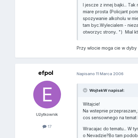
I jescze z innej bajki... Ta
miare prosta (Policjant po
spozywanie alkoholu w miej
tam byc.Wylecialem - nieza
otworzyc strony.. ") Mial 
Przy wlocie moga cie w dyby
efpol
Napisano
11 Marca 2006
WojtekW napisał:
Witajcie!
Na wstepnie przepraszam,z
Użytkownik
cos sensownego na temat l
17
Wracajac do tematu... W t
o Nevadzie?Bo tam podobno