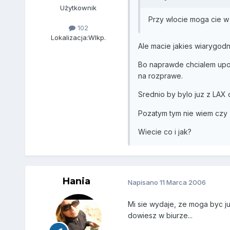
Użytkownik
Przy wlocie moga cie w
102
Lokalizacja:
Wlkp.
Ale macie jakies wiarygodn
Bo naprawde chcialem uporz
na rozprawe.
Srednio by bylo juz z LAX d
Pozatym tym nie wiem czy z
Wiecie co i jak?
Hania
Napisano
11 Marca 2006
Mi sie wydaje, ze moga byc ju
dowiesz w biurze...