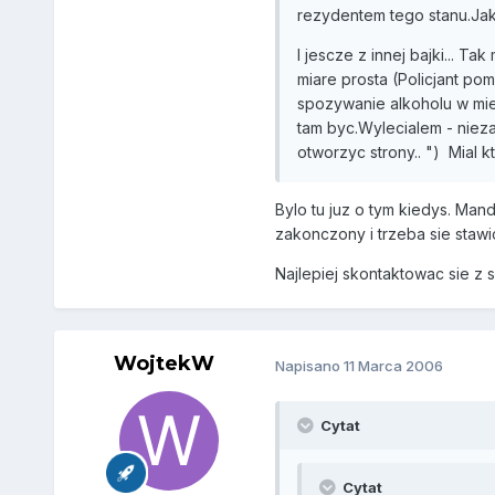
rezydentem tego stanu.Jak
I jescze z innej bajki... Ta
miare prosta (Policjant po
spozywanie alkoholu w miej
tam byc.Wylecialem - nieza
otworzyc strony.. ") Mial 
Bylo tu juz o tym kiedys. Mand
zakonczony i trzeba sie staw
Najlepiej skontaktowac sie z s
WojtekW
Napisano
11 Marca 2006
Cytat
Cytat