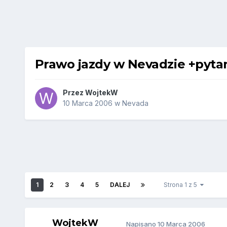
Prawo jazdy w Nevadzie +pytan
Przez
WojtekW
10 Marca 2006
w
Nevada
1
2
3
4
5
DALEJ
Strona 1 z 5
WojtekW
Napisano
10 Marca 2006