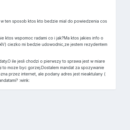
w ten sposob ktos kto bedzie mial do powiedzenia cos
e ktos wspomoc radami co i jak?Ma ktos jakies info o
d NV) ciezko mi bedzie udowodnic,ze jestem rezydentem
daty.O ile jesli chodzi o pierwszy to sprawa jest w miare
drugi to moze byc gorzej.Dostalem mandat za spozywanie
na przez internet, ale podany adres jest nieaktulany (
andatami? :wink: