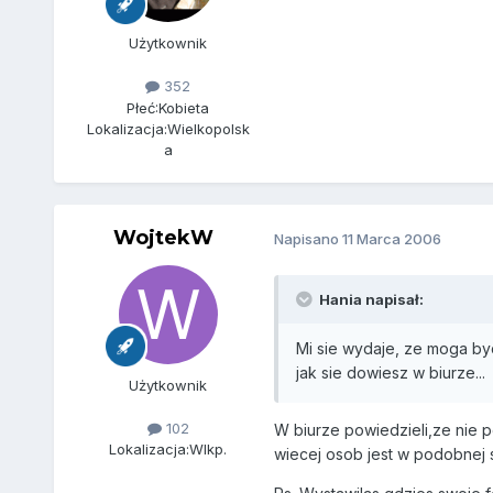
Użytkownik
352
Płeć:
Kobieta
Lokalizacja:
Wielkopolsk
a
WojtekW
Napisano
11 Marca 2006
Hania napisał:
Mi sie wydaje, ze moga byc
jak sie dowiesz w biurze...
Użytkownik
102
W biurze powiedzieli,ze nie 
Lokalizacja:
Wlkp.
wiecej osob jest w podobnej s