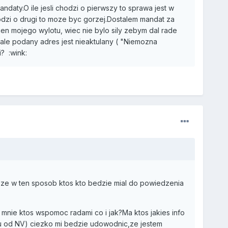
mandaty.O ile jesli chodzi o pierwszy to sprawa jest w
chodzi o drugi to moze byc gorzej.Dostalem mandat za
en mojego wylotu, wiec nie bylo sily zebym dal rade
ale podany adres jest nieaktulany ( "Niemozna
? :wink:
ze w ten sposob ktos kto bedzie mial do powiedzenia
mnie ktos wspomoc radami co i jak?Ma ktos jakies info
iu od NV) ciezko mi bedzie udowodnic,ze jestem