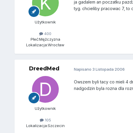
ja gadalem an poczatku pazdzi
tyg. chcieliby pracowac 7, to
Użytkownik
400
Płeć:
Mężczyzna
Lokalizacja:
Wrocław
DreedMed
Napisano
3 Listopada 2006
Owszem byli tacy co mieli 4 dn
nadgodzin byla rozna dla rozn
Użytkownik
105
Lokalizacja:
Szczecin