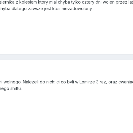
ernika z kolesiem ktory mial chyba tylko cztery dni wolen przez lat
 chyba dlatego zawsze jest ktos niezadowolony...
i wolnego. Nalezeli do nich: ci co byli w Lomirze 3 raz, oraz cwani
ego shiftu.