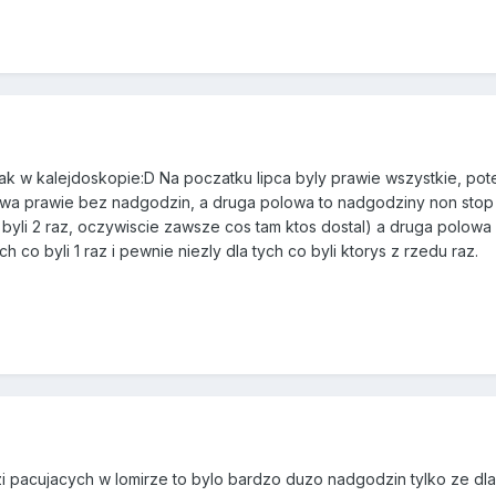
ak w kalejdoskopie:D Na poczatku lipca byly prawie wszystkie, pot
wa prawie bez nadgodzin, a druga polowa to nadgodziny non stop i
byli 2 raz, oczywiscie zawsze cos tam ktos dostal) a druga polowa 
ch co byli 1 raz i pewnie niezly dla tych co byli ktorys z rzedu raz.
dzi pacujacych w lomirze to bylo bardzo duzo nadgodzin tylko ze 