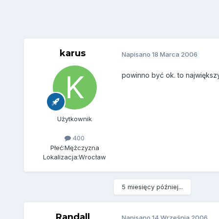
karus
Napisano
18 Marca 2006
powinno być ok. to największy
Użytkownik
400
Płeć:
Mężczyzna
Lokalizacja:
Wrocław
5 miesięcy później...
Randall
Napisano
14 Września 2006