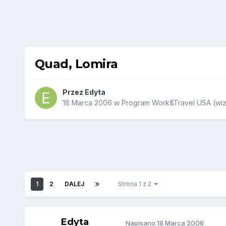
Quad, Lomira
Przez
Edyta
18 Marca 2006
w
Program Work&Travel USA (wiz
1
2
DALEJ
Strona 1 z 2
Edyta
Napisano
18 Marca 2006