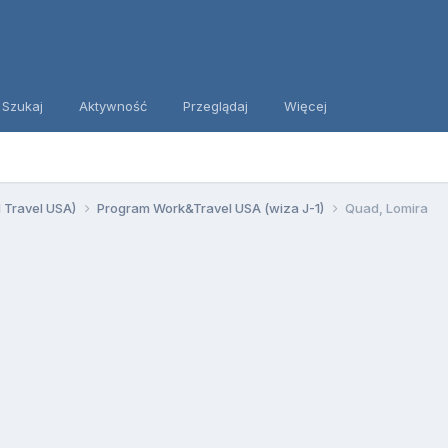
Szukaj
Aktywność
Przeglądaj
Więcej
d Travel USA)
Program Work&Travel USA (wiza J-1)
Quad, Lomira