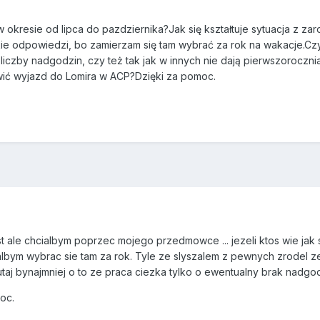
w okresie od lipca do pazdziernika?Jak się kształtuje sytuacja z za
e odpowiedzi, bo zamierzam się tam wybrać za rok na wakacje.Czy 
 liczby nadgodzin, czy też tak jak w innych nie dają pierwszorocz
wić wyjazd do Lomira w ACP?Dzięki za pomoc.
t ale chcialbym poprzec mojego przedmowce ... jezeli ktos wie jak s
bym wybrac sie tam za rok. Tyle ze slyszalem z pewnych zrodel ze 
utaj bynajmniej o to ze praca ciezka tylko o ewentualny brak nadgodz
oc.