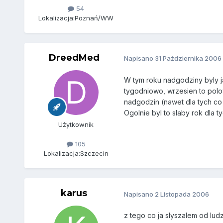
54
Lokalizacja:
Poznań/WW
DreedMed
Napisano
31 Października 2006
W tym roku nadgodziny byly j
tygodniowo, wrzesien to polo
nadgodzin (nawet dla tych co 
Ogolnie byl to slaby rok dla ty
Użytkownik
105
Lokalizacja:
Szczecin
karus
Napisano
2 Listopada 2006
z tego co ja slyszalem od lu