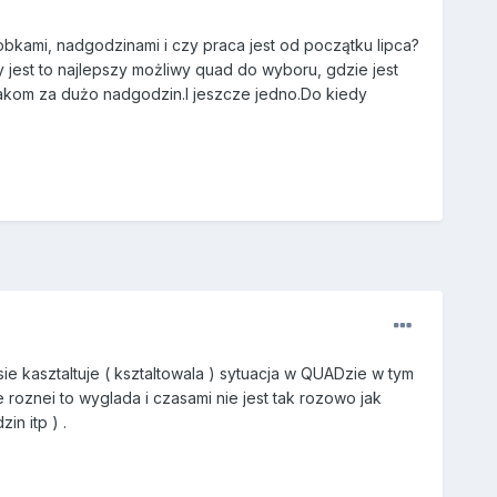
robkami, nadgodzinami i czy praca jest od początku lipca?
jest to najlepszy możliwy quad do wyboru, gdzie jest
niakom za dużo nadgodzin.I jeszcze jedno.Do kiedy
ie kasztaltuje ( ksztaltowala ) sytuacja w QUADzie w tym
roznei to wyglada i czasami nie jest tak rozowo jak
in itp ) .