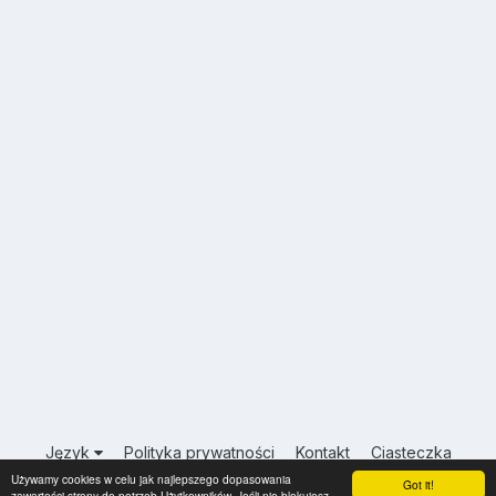
Język
Polityka prywatności
Kontakt
Ciasteczka
Używamy cookies w celu jak najlepszego dopasowania
USA.INFO.PL
Got it!
zawartości strony do potrzeb Użytkowników. Jeśli nie blokujesz