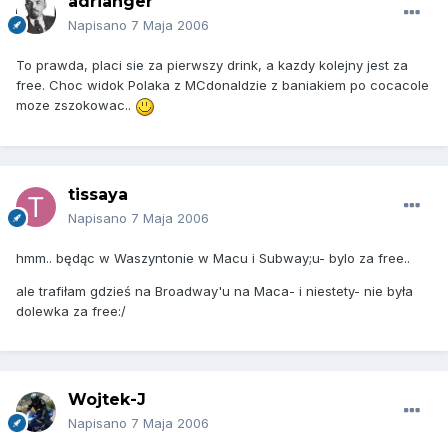
adrianger
Napisano
7 Maja 2006
To prawda, placi sie za pierwszy drink, a kazdy kolejny jest za
free. Choc widok Polaka z MCdonaldzie z baniakiem po cocacole
moze zszokowac..
tissaya
Napisano
7 Maja 2006
hmm.. będąc w Waszyntonie w Macu i Subway;u- bylo za free..
ale trafiłam gdzieś na Broadway'u na Maca- i niestety- nie była
dolewka za free:/
Wojtek-J
Napisano
7 Maja 2006