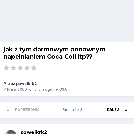
jak z tym darmowym ponownym
napelnianiem Coca Coli itp??
Przez
pawelkrk2
7 Maja 2006
w
Forum ogólne USA
POPRZEDNIA
Strona 1 z 3
DALEJ
pawelkrk2