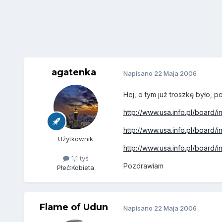
agatenka
Napisano
22 Maja 2006
Hej, o tym już troszkę było, poc
http://www.usa.info.pl/board
http://www.usa.info.pl/board
Użytkownik
http://www.usa.info.pl/board
1,1 tyś
Pozdrawiam
Płeć:
Kobieta
Flame of Udun
Napisano
22 Maja 2006