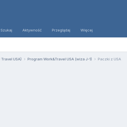
Szukaj
Aktywność
Przeglądaj
Więcej
d Travel USA)
Program Work&Travel USA (wiza J-1)
Paczki z USA