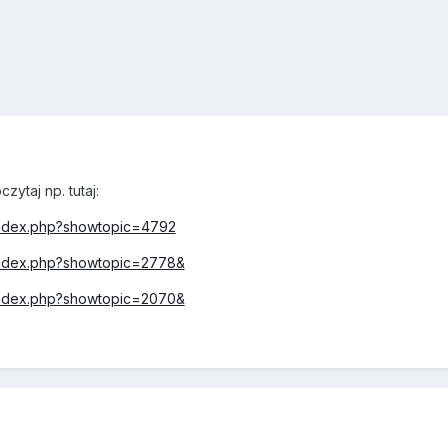
zytaj np. tutaj:
/index.php?showtopic=4792
/index.php?showtopic=2778&
/index.php?showtopic=2070&