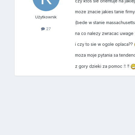
czy ktos sie orientuje na jaki
moze znacie jakies tanie firmy
Użytkownik
(bede w stanie massachusetts
27
na co nalezy zwracac uwage 
i czy to sie w ogole oplaca??
moza moje pytania sa tendency
z gory dzieki za pomoc :!: !!