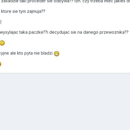
ej zasadzie taki proceder sie odbywa?? tzn. czy trzeba miec jakies 
 ktore sie tym zajmuja??
)
wysylajac taka paczke??i decydujac sie na danego przewoznika??
jne ale kto pyta nie bladzi