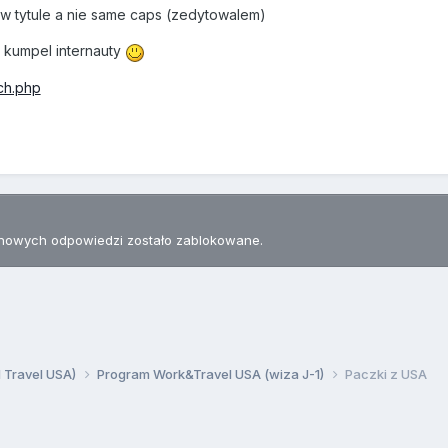
 w tytule a nie same caps (zedytowalem)
y kumpel internauty
rch.php
nowych odpowiedzi zostało zablokowane.
d Travel USA)
Program Work&Travel USA (wiza J-1)
Paczki z USA