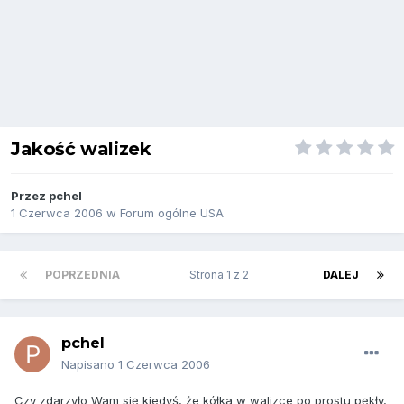
Jakość walizek
Przez
pchel
1 Czerwca 2006
w
Forum ogólne USA
POPRZEDNIA
Strona 1 z 2
DALEJ
pchel
Napisano
1 Czerwca 2006
Czy zdarzyło Wam się kiedyś, że kółka w walizce po prostu pękły,