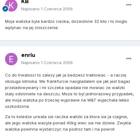
KB
Napisano
1 Czerwca 2006
Moja walizka byla bardzo ciezka, dozwolone 32 kilo i to moglo
wplynac na jej zniszczenie.
enriu
Napisano
1 Czerwca 2006
Co do trwalosci to zalezy jak ja bedziesz traktowac - a raczej
obsluga lotniska. We frankfurcie naogladalem sie jak jest bagaz
przeladowywany i mi szczeka opadala nie mowiac ze walizki
staly odsloniete na deszczu. Moze to byl jednorazowy przypadek,
ale moja walizka po trzeciej wyprawie na W&T wyjechala lekko
uszkodzona.
Za to koledze urwala sie raczka walizki za ktora sie ja ciagnie,
ale jego walizka wazyla ponad 40kg wiec sie nie dziwie. Zwykla
walizka powinna wystarczyc na podroz tam i na powrot