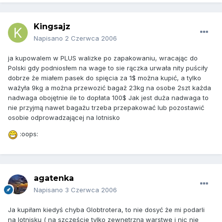
Kingsajz
Napisano
2 Czerwca 2006
ja kupowalem w PLUS walizke po zapakowaniu, wracając do
Polski gdy podniosłem na wage to sie rączka urwała nity puściły
dobrze że miałem pasek do spięcia za 1$ można kupić, a tylko
ważyła 9kg a można przewozić bagaż 23kg na osobe 2szt każda
nadwaga obojętnie ile to dopłata 100$ Jak jest duża nadwaga to
nie przyjmą nawet bagażu trzeba przepakować lub pozostawić
osobie odprowadzającej na lotnisko
:oops:
agatenka
Napisano
3 Czerwca 2006
Ja kupiłam kiedyś chyba Globtrotera, to nie dosyć że mi podarli
na lotnisku ( na szczęście tylko zewnętrzną warstwę i nic nie