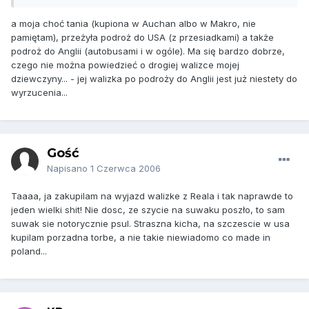
a moja choć tania (kupiona w Auchan albo w Makro, nie
pamiętam), przeżyła podroż do USA (z przesiadkami) a także
podroż do Anglii (autobusami i w ogóle). Ma się bardzo dobrze,
czego nie można powiedzieć o drogiej walizce mojej
dziewczyny... - jej walizka po podroży do Anglii jest już niestety do
wyrzucenia...
Gość
Napisano
1 Czerwca 2006
Taaaa, ja zakupilam na wyjazd walizke z Reala i tak naprawde to
jeden wielki shit! Nie dosc, ze szycie na suwaku poszło, to sam
suwak sie notorycznie psul. Straszna kicha, na szczescie w usa
kupilam porzadna torbe, a nie takie niewiadomo co made in
poland...