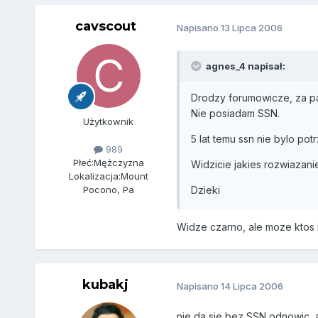
cavscout
Napisano
13 Lipca 2006
agnes_4 napisał:
Drodzy forumowicze, za pa
Nie posiadam SSN.
Użytkownik
5 lat temu ssn nie bylo po
989
Płeć:
Mężczyzna
Widzicie jakies rozwiazani
Lokalizacja:
Mount
Dzieki
Pocono, Pa
Widze czarno, ale moze ktos i
kubakj
Napisano
14 Lipca 2006
nie da sie bez SSN odnowic, a