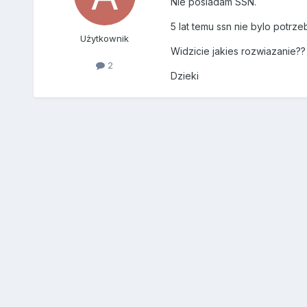
Nie posiadam SSN.
5 lat temu ssn nie bylo potrz
Użytkownik
Widzicie jakies rozwiazanie??
2
Dzieki