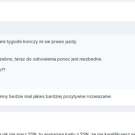
re tygodni konczy mi sie prawo jazdy.
trzebne, teraz do odnowienia ponoc jest niezbedne.
e??
nny bedzie mial jakies bardziej pozytywne rozwiazanie.
 jak nie masz SSN, to wymagaja kwitu z SSN, ze nie kwalifikujesz s