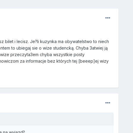
 bilet i lecisz. Je?li kuzynka ma obywatelstwo to niech
entem to ubiegaj sie o wize studencką. Chyba 3atwiej ją
po wize przeczyta3em chyba wszystkie posty
owiczom za informacje bez których tej [beeep]ej wizy
e na wyjazd?