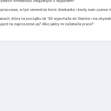
szystkich formalności związanych z wyjazdem?
opracowaa, w tym semestrze biore dziekanke i kiedy mam szanse 
ach, która na początku lat '90 wyjecha3a do Stanów i ma obywatelst
jazd na zaproszenie jej? Albo jakby mi za3atwi3a prace?