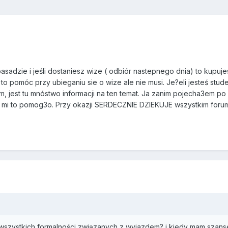
sadzie i jeśli dostaniesz wize ( odbiór nastepnego dnia) to kupujesz
to pomóc przy ubieganiu sie o wize ale nie musi. Je?eli jesteś stud
um, jest tu mnóstwo informacji na ten temat. Ja zanim pojecha3em 
 mi to pomog3o. Przy okazji SERDECZNIE DZIEKUJE wszystkim forum
e wszystkich formalności związanych z wyjazdem? i kiedy mam szans