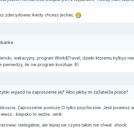
sisz zdecydowac kiedy chcesz jechac.
iekanke
ncki, wakacyjny, program Work&Travel, dzieki ktoremu bylbys niem
e pieniedzy, ile ow program kosztuje. 8)
ybki wyjazd na zaproszenie jej? Albo jakby mi za3atwi3a prace?
bkoscia. Zaproszenie pomoze Ci tylko psychicznie. Jesli powiesz w
wiesz... kiepsko to widze. :wink:
pracowac nielegalnie, ale lepiej sie czyms takim nie chwal. :shock: