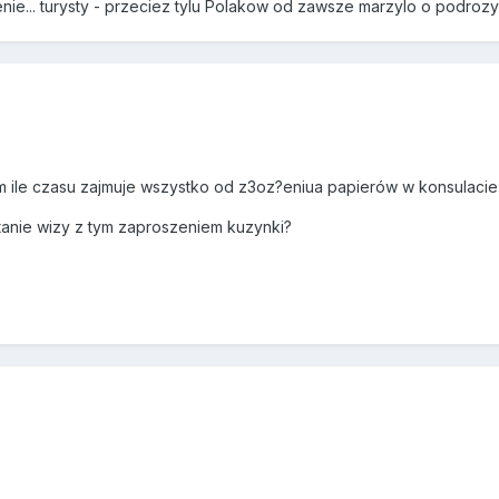
e... turysty - przeciez tylu Polakow od zawsze marzylo o podrozy 
em ile czasu zajmuje wszystko od z3oz?eniua papierów w konsulaci
tanie wizy z tym zaproszeniem kuzynki?