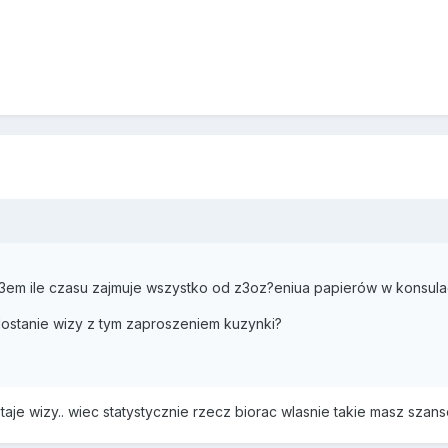
ta3em ile czasu zajmuje wszystko od z3oz?eniua papierów w konsul
dostanie wizy z tym zaproszeniem kuzynki?
je wizy.. wiec statystycznie rzecz biorac wlasnie takie masz szanse