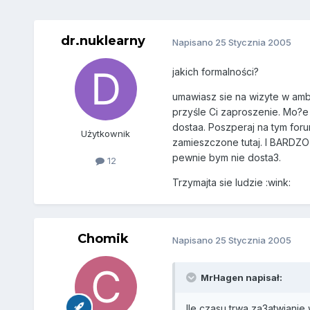
dr.nuklearny
Napisano
25 Stycznia 2005
jakich formalności?
umawiasz sie na wizyte w amba
przyśle Ci zaproszenie. Mo?e 
dostaa. Poszperaj na tym for
Użytkownik
zamieszczone tutaj. I BARDZO
pewnie bym nie dosta3.
12
Trzymajta sie ludzie :wink:
Chomik
Napisano
25 Stycznia 2005
MrHagen napisał:
Ile czasu trwa za3atwiani