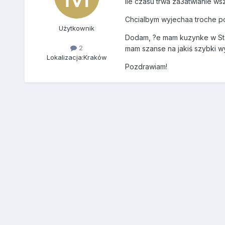
Ile czasu trwa za3atwianie w
Chcialbym wyjechaa troche p
Użytkownik
Dodam, ?e mam kuzynke w Stan
2
mam szanse na jakiś szybki wy
Lokalizacja:
Kraków
Pozdrawiam!