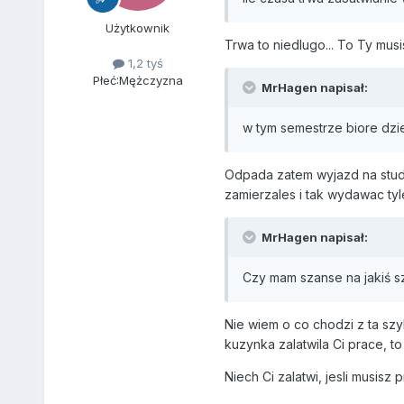
Użytkownik
Trwa to niedlugo... To Ty mu
1,2 tyś
Płeć:
Mężczyzna
MrHagen napisał:
w tym semestrze biore dz
Odpada zatem wyjazd na stude
zamierzales i tak wydawac tyl
MrHagen napisał:
Czy mam szanse na jakiś sz
Nie wiem o co chodzi z ta szy
kuzynka zalatwila Ci prace, to 
Niech Ci zalatwi, jesli musisz 