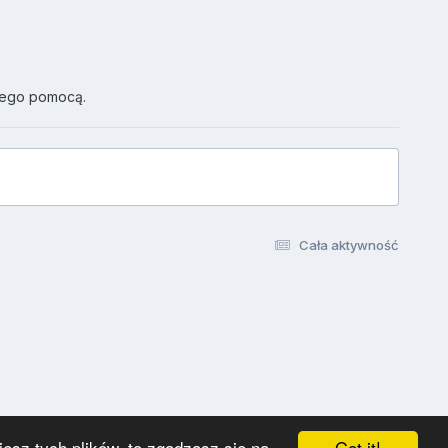
jego pomocą.
Cała aktywność
Got it!
esz tych plików, to zgadzasz się na