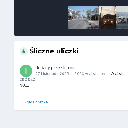
Śliczne uliczki
dodany przez
Innies
27 Listopada 2005
2 053 wyświetleń
Wyświetl 
ŹRÓDŁO
NULL
Zgłoś grafikę