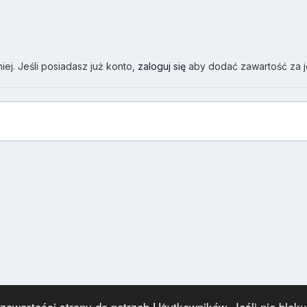
ej. Jeśli posiadasz już konto,
zaloguj się
aby dodać zawartość za 
wartości strony do potrzeb Użytkowników. Jeśli nie blokuj