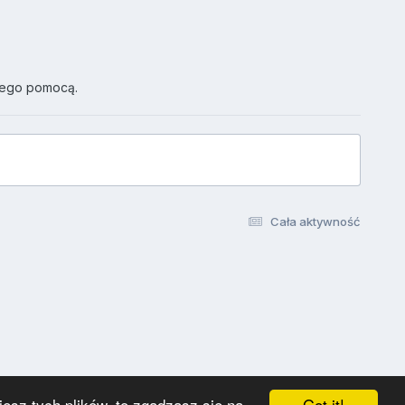
jego pomocą.
Cała aktywność
Got it!
esz tych plików, to zgadzasz się na