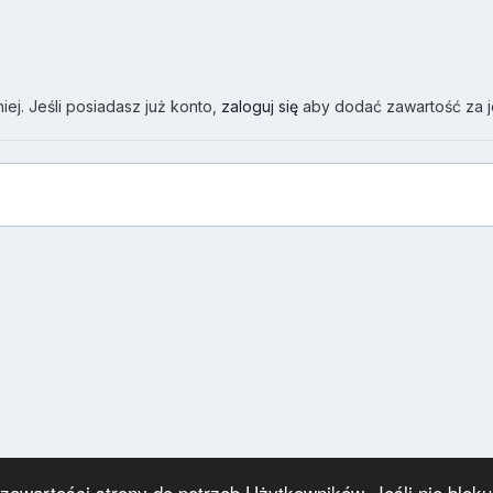
ej. Jeśli posiadasz już konto,
zaloguj się
aby dodać zawartość za 
wartości strony do potrzeb Użytkowników. Jeśli nie blokuj