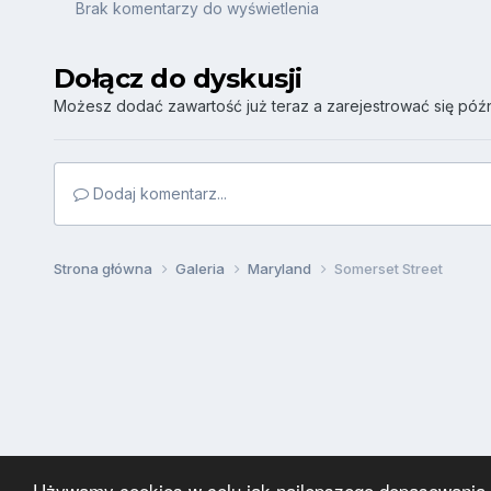
Brak komentarzy do wyświetlenia
Dołącz do dyskusji
Możesz dodać zawartość już teraz a zarejestrować się późni
Dodaj komentarz...
Strona główna
Galeria
Maryland
Somerset Street
Używamy cookies w celu jak najlepszego dopasowania za