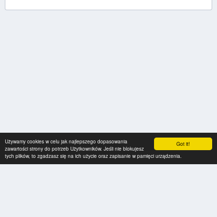
Używamy cookies w celu jak najlepszego dopasowania
Got it!
zawartości strony do potrzeb Użytkowników. Jeśli nie blokujesz
tych plików, to zgadzasz się na ich użycie oraz zapisanie w pamięci urządzenia.