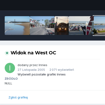
Narzędzia grafik
Widok na West OC
dodany przez
Innies
27 Listopada 2005
2 071 wyświetleń
Wyświetl pozostałe grafiki Innies
ŹRÓDŁO
NULL
Zgłoś grafikę