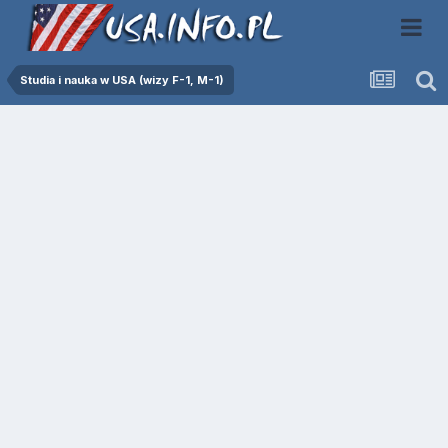
Studia i nauka w USA (wizy F-1, M-1)