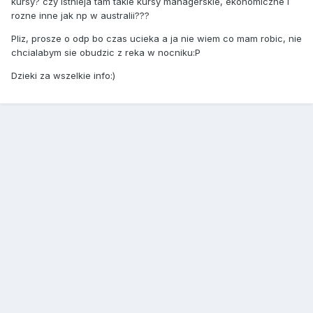
kursy? czy istnieja tam takie kursy managerskie, ekonomiczne i
rozne inne jak np w australii???
Pliz, prosze o odp bo czas ucieka a ja nie wiem co mam robic, nie
chcialabym sie obudzic z reka w nocniku:P
Dzieki za wszelkie info:)