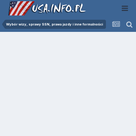
Wybór wizy, sprawy SSN, prawa jazdy i inne formalności