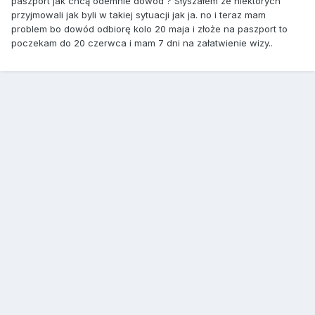
paszport jak chcą odemnie dowód ? Słyszałem ze niektórych
przyjmowali jak byli w takiej sytuacji jak ja. no i teraz mam
problem bo dowód odbiorę kolo 20 maja i złoże na paszport to
poczekam do 20 czerwca i mam 7 dni na załatwienie wizy..