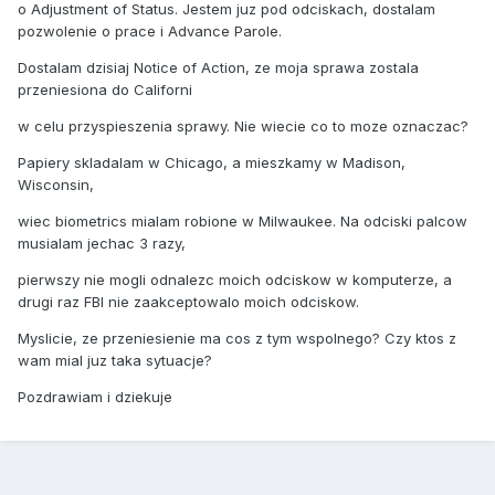
o Adjustment of Status. Jestem juz pod odciskach, dostalam
pozwolenie o prace i Advance Parole.
Dostalam dzisiaj Notice of Action, ze moja sprawa zostala
przeniesiona do Californi
w celu przyspieszenia sprawy. Nie wiecie co to moze oznaczac?
Papiery skladalam w Chicago, a mieszkamy w Madison,
Wisconsin,
wiec biometrics mialam robione w Milwaukee. Na odciski palcow
musialam jechac 3 razy,
pierwszy nie mogli odnalezc moich odciskow w komputerze, a
drugi raz FBI nie zaakceptowalo moich odciskow.
Myslicie, ze przeniesienie ma cos z tym wspolnego? Czy ktos z
wam mial juz taka sytuacje?
Pozdrawiam i dziekuje