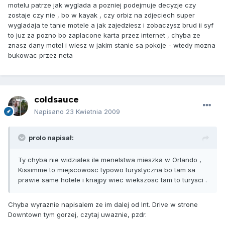
motelu patrze jak wyglada a pozniej podejmuje decyzje czy
zostaje czy nie , bo w kayak , czy orbiz na zdjeciech super
wygladaja te tanie motele a jak zajedziesz i zobaczysz brud ii syf
to juz za pozno bo zaplacone karta przez internet , chyba ze
znasz dany motel i wiesz w jakim stanie sa pokoje - wtedy mozna
bukowac przez neta
coldsauce
Napisano
23 Kwietnia 2009
prolo napisał:
Ty chyba nie widziales ile menelstwa mieszka w Orlando ,
Kissimme to miejscowosc typowo turystyczna bo tam sa
prawie same hotele i knajpy wiec wiekszosc tam to turysci .
Chyba wyraznie napisalem ze im dalej od Int. Drive w strone
Downtown tym gorzej, czytaj uwaznie, pzdr.