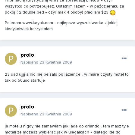
informację turystyczną wraz ze sprzedażą biletów - czyli
wszystko co potrzebujesz. Ostatnim razem - w październiku za
pokój ( 2 double bed - czyli max 4 osoby) płaciłam $23
Polecam www.kayak.com - najlepsza wyszukiwarka z jakiej
kiedykolwiek korzystałam
prolo
Napisano
23 Kwietnia 2009
23 usd ujjjj a nic nie pelzalo po lazience , w miare czysty motel to
tak od 50usd startuje
prolo
Napisano
23 Kwietnia 2009
ja motelu nigdy nie zamawiam jak jade do orlando , tam masz tyle
moteli ze mozesz wybierac jak w ulegalkach - dlatego ide do