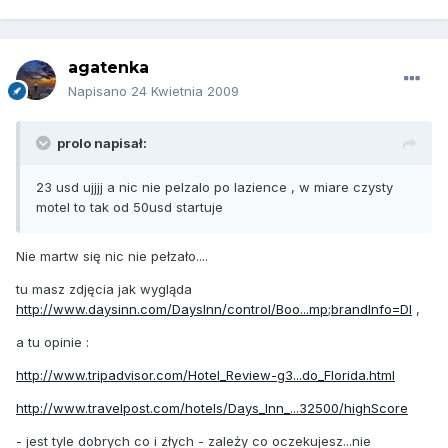
agatenka
Napisano
24 Kwietnia 2009
prolo napisał:
23 usd ujjjj a nic nie pelzalo po lazience , w miare czysty
motel to tak od 50usd startuje
Nie martw się nic nie pełzało....
tu masz zdjęcia jak wygląda
http://www.daysinn.com/DaysInn/control/Boo...mp;brandInfo=DI
,
a tu opinie :
http://www.tripadvisor.com/Hotel_Review-g3...do_Florida.html
http://www.travelpost.com/hotels/Days_Inn_...32500/highScore
- jest tyle dobrych co i złych - zależy co oczekujesz...nie