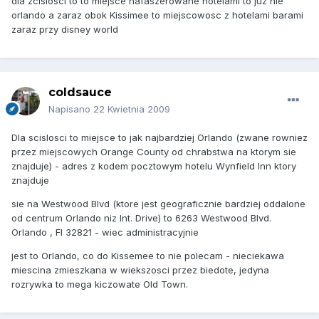
dla zcislosci to to miejsce nafaszerowane hotelami to juz nie
orlando a zaraz obok Kissimee to miejscowosc z hotelami barami
zaraz przy disney world
coldsauce
Napisano
22 Kwietnia 2009
Dla scislosci to miejsce to jak najbardziej Orlando (zwane rowniez
przez miejscowych Orange County od chrabstwa na ktorym sie
znajduje) - adres z kodem pocztowym hotelu Wynfield Inn ktory
znajduje
sie na Westwood Blvd (ktore jest geograficznie bardziej oddalone
od centrum Orlando niz Int. Drive) to 6263 Westwood Blvd.
Orlando , Fl 32821 - wiec administracyjnie
jest to Orlando, co do Kissemee to nie polecam - nieciekawa
miescina zmieszkana w wiekszosci przez biedote, jedyna
rozrywka to mega kiczowate Old Town.