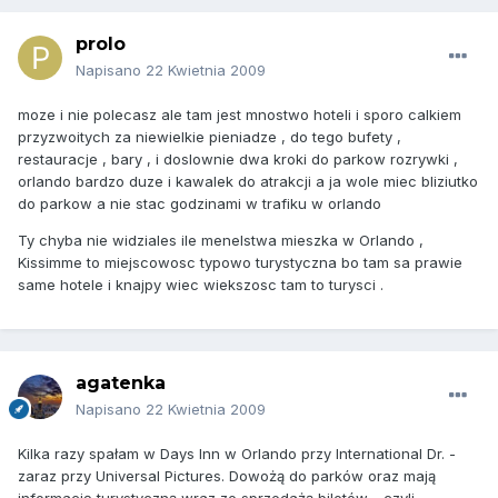
prolo
Napisano
22 Kwietnia 2009
moze i nie polecasz ale tam jest mnostwo hoteli i sporo calkiem
przyzwoitych za niewielkie pieniadze , do tego bufety ,
restauracje , bary , i doslownie dwa kroki do parkow rozrywki ,
orlando bardzo duze i kawalek do atrakcji a ja wole miec bliziutko
do parkow a nie stac godzinami w trafiku w orlando
Ty chyba nie widziales ile menelstwa mieszka w Orlando ,
Kissimme to miejscowosc typowo turystyczna bo tam sa prawie
same hotele i knajpy wiec wiekszosc tam to turysci .
agatenka
Napisano
22 Kwietnia 2009
Kilka razy spałam w Days Inn w Orlando przy International Dr. -
zaraz przy Universal Pictures. Dowożą do parków oraz mają