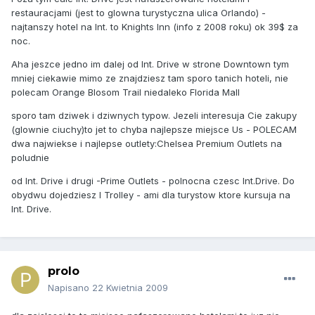
restauracjami (jest to glowna turystyczna ulica Orlando) -
najtanszy hotel na Int. to Knights Inn (info z 2008 roku) ok 39$ za
noc.
Aha jeszce jedno im dalej od Int. Drive w strone Downtown tym
mniej ciekawie mimo ze znajdziesz tam sporo tanich hoteli, nie
polecam Orange Blosom Trail niedaleko Florida Mall
sporo tam dziwek i dziwnych typow. Jezeli interesuja Cie zakupy
(glownie ciuchy)to jet to chyba najlepsze miejsce Us - POLECAM
dwa najwiekse i najlepse outlety:Chelsea Premium Outlets na
poludnie
od Int. Drive i drugi -Prime Outlets - polnocna czesc Int.Drive. Do
obydwu dojedziesz I Trolley - ami dla turystow ktore kursuja na
Int. Drive.
prolo
Napisano
22 Kwietnia 2009