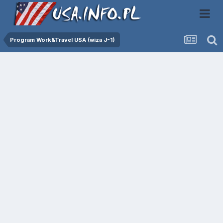
Program Work&Travel USA (wiza J-1)