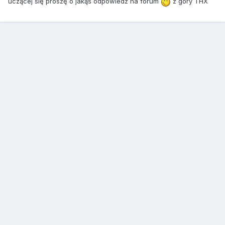
uczącej się proszę o jakąś odpowiedz na forum
z góry THX