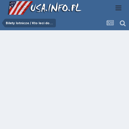
Bilety lotnicze / Kto leci do...