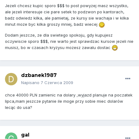
Jezeli chcesz kupic sporo $$$ to post powyzej masz wszystko,
ale jezeli interesuje cie pare setek to podzwon po kantorach,
badz odwiedz kilka, ale pamietaj, ze kursy sie wachaja i w kilka
minut moze byc kilka groszy mniej, badz wiecej
Dodam jeszcze, ze dla swietego spokoju, gdy kupujesz
oczywiscie sporo $$$, nie warto jest sprawdzac kursow jezeli nie
musisz, bo w czasach kryzysu mozesz zawalu dostac
dzbanek1987
Napisano
7 Czerwca 2009
chce 40000 PLN zamienic na dolary ,wyjazd planuje na poczatek
lipca,mam jeszcze pytanie ile moge przy sobie miec dolarów
lecąc do usa?
gal