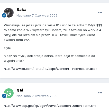
Saka
Napisano
7 Czerwca 2009
Wnioskuje, ze jezeli jade na wizie K1 i wioze ze soba z 15tys $$$
to sama kopia W2 wystarczy? Dodam, ze jezdzilem na work'a 4
razy, ale rozliczalem sie przez BTC Travel i mam tylko ksera
swoich form W2.
sly6:
Masz na mysli, deklaracje celna, ktora daja w samolocie do
wypelnienia?
http://www.lot.com/Portal/PL/aspx/Content__Information.aspx
gal
Napisano
7 Czerwca 2009
http://www.cbp.gov/xp/cgov/travel/vacation...ration_form.xml