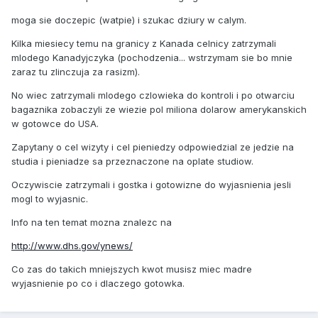
moga sie doczepic (watpie) i szukac dziury w calym.
Kilka miesiecy temu na granicy z Kanada celnicy zatrzymali
mlodego Kanadyjczyka (pochodzenia... wstrzymam sie bo mnie
zaraz tu zlinczuja za rasizm).
No wiec zatrzymali mlodego czlowieka do kontroli i po otwarciu
bagaznika zobaczyli ze wiezie pol miliona dolarow amerykanskich
w gotowce do USA.
Zapytany o cel wizyty i cel pieniedzy odpowiedzial ze jedzie na
studia i pieniadze sa przeznaczone na oplate studiow.
Oczywiscie zatrzymali i gostka i gotowizne do wyjasnienia jesli
mogl to wyjasnic.
Info na ten temat mozna znalezc na
http://www.dhs.gov/ynews/
Co zas do takich mniejszych kwot musisz miec madre
wyjasnienie po co i dlaczego gotowka.