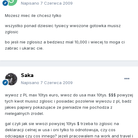
Napisano
7 Czerwca 2009
Mozesz miec ile chcesz tylko
wszystko ponad dziesiec tysiecy wwozone gotowka musisz
zglosic
bo jesli nie zglosisz a bedziesz mial 10,000 i wiecej to moga ci
zabrac i ukarac cie.
Saka
Napisano
7 Czerwca 2009
wywoz z PL max 10tys euro, wwoz do usa max 10tys. $$$ powyzej
tych kwot musisz zglosic i posiadac pozolenie wywozu z pl, badz
jakies papiery pokazujace ze pieniadze nie pochodza z
nielegalnych zrodel.
gal czyli jak sie wwozi powyzej 10tys $ trzeba to zglosic na
deklaracji celnej w usa i oni tylko to odnotowuja, czy cos
odciagaja czy cos innego? jezeli pracowalem na work and travel i