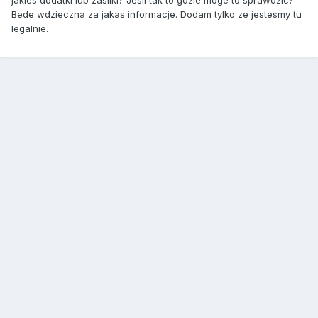
jakies dodatki lub zasilki? Jesli tak to gdzie moge to sprawdzic?
Bede wdzieczna za jakas informacje. Dodam tylko ze jestesmy tu
legalnie.