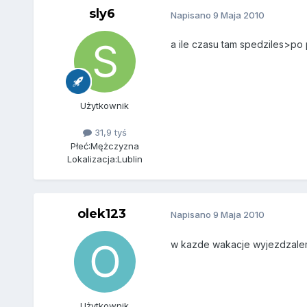
sly6
Napisano
9 Maja 2010
a ile czasu tam spedziles>po 
Użytkownik
31,9 tyś
Płeć:
Mężczyzna
Lokalizacja:
Lublin
olek123
Napisano
9 Maja 2010
w kazde wakacje wyjezdzalem
Użytkownik