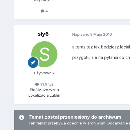
4
sly6
Napisano
9 Maja 2010
a teraz tez tak bedziesz lecia
przygotuj sie na pytania co 
Użytkownik
31,9 tyś
Płeć:
Mężczyzna
Lokalizacja:
Lublin
Temat został przeniesiony do archiwum
Ten temat przebywa obecnie w archiwum. Dodawanie 