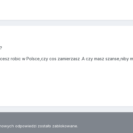
l?
chcesz robic w Polsce,czy cos zamierzasz .A czy masz szanse,niby 
nowych odpowiedzi zostało zablokowane.