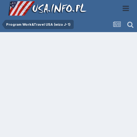
Program Work&Travel USA (wiza J-1)