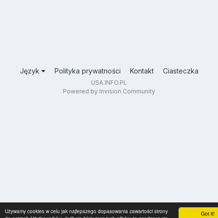
Język
Polityka prywatności
Kontakt
Ciasteczka
USA.INFO.PL
Powered by Invision Community
Używamy cookies w celu jak najlepszego dopasowania zawartości strony
Got it!