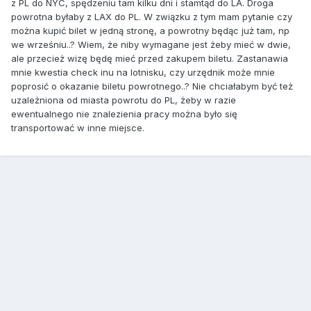
z PL do NYC, spędzeniu tam kilku dni i stamtąd do LA. Droga
powrotna byłaby z LAX do PL. W związku z tym mam pytanie czy
można kupić bilet w jedną stronę, a powrotny będąc już tam, np
we wrześniu..? Wiem, że niby wymagane jest żeby mieć w dwie,
ale przecież wizę będę mieć przed zakupem biletu. Zastanawia
mnie kwestia check inu na lotnisku, czy urzędnik może mnie
poprosić o okazanie biletu powrotnego..? Nie chciałabym być też
uzależniona od miasta powrotu do PL, żeby w razie
ewentualnego nie znalezienia pracy można było się
transportować w inne miejsce.