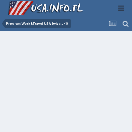
Program Work&Travel USA (wiza J-1)