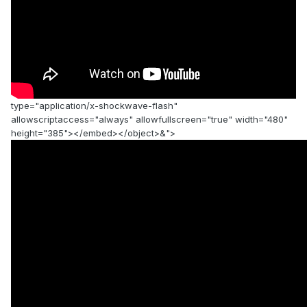
type="application/x-shockwave-flash"
allowscriptaccess="always" allowfullscreen="true" width="480"
height="385"></embed></object>&">