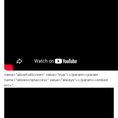
name="allowFullScreen" value="true"></param><param
name="allowscriptaccess" value="always"></param><embed
src="