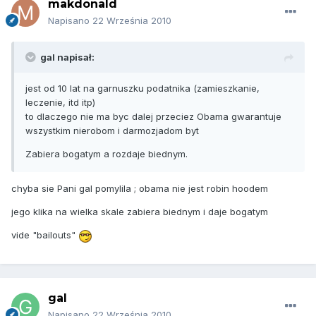
makdonald
Napisano
22 Września 2010
gal napisał:
jest od 10 lat na garnuszku podatnika (zamieszkanie,
leczenie, itd itp)
to dlaczego nie ma byc dalej przeciez Obama gwarantuje
wszystkim nierobom i darmozjadom byt
Zabiera bogatym a rozdaje biednym.
chyba sie Pani gal pomylila ; obama nie jest robin hoodem
jego klika na wielka skale zabiera biednym i daje bogatym
vide "bailouts"
gal
Napisano
22 Września 2010