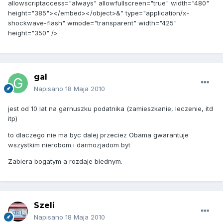
allowscriptaccess="always" allowfullscreen="true" width="480"
height="385"></embed></object>&" type="application/x-
shockwave-flash" wmode="transparent" width="425"
height="350" />
gal
Napisano
18 Maja 2010
jest od 10 lat na garnuszku podatnika (zamieszkanie, leczenie, itd
itp)
to dlaczego nie ma byc dalej przeciez Obama gwarantuje
wszystkim nierobom i darmozjadom byt
Zabiera bogatym a rozdaje biednym.
Szeli
Napisano
18 Maja 2010