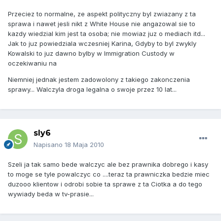
Przeciez to normalne, ze aspekt polityczny byl zwiazany z ta
sprawa i nawet jesli nikt z White House nie angazowal sie to
kazdy wiedzial kim jest ta osoba; nie mowiaz juz o mediach itd...
Jak to juz powiedziala wczesniej Karina, Gdyby to byl zwykly
Kowalski to juz dawno bylby w Immigration Custody w
oczekiwaniu na
Niemniej jednak jestem zadowolony z takiego zakonczenia
sprawy... Walczyla droga legalna o swoje przez 10 lat...
sly6
Napisano
18 Maja 2010
Szeli ja tak samo bede walczyc ale bez prawnika dobrego i kasy
to moge se tyle powalczyc co ....teraz ta prawniczka bedzie miec
duzooo klientow i odrobi sobie ta sprawe z ta Ciotka a do tego
wywiady beda w tv-prasie...