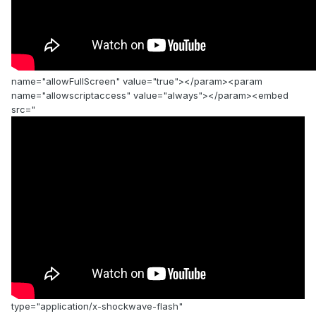
name="allowFullScreen" value="true"></param><param
name="allowscriptaccess" value="always"></param><embed
src="
type="application/x-shockwave-flash"