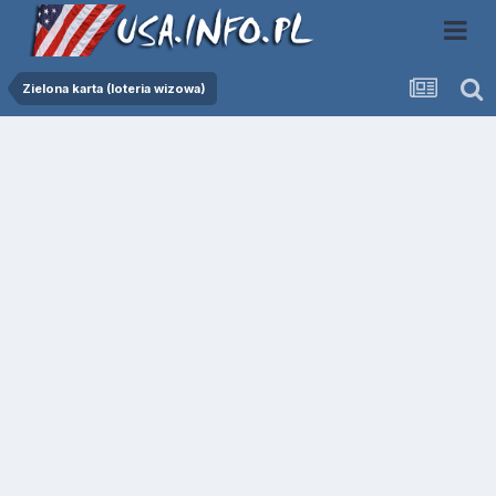
Zielona karta (loteria wizowa)