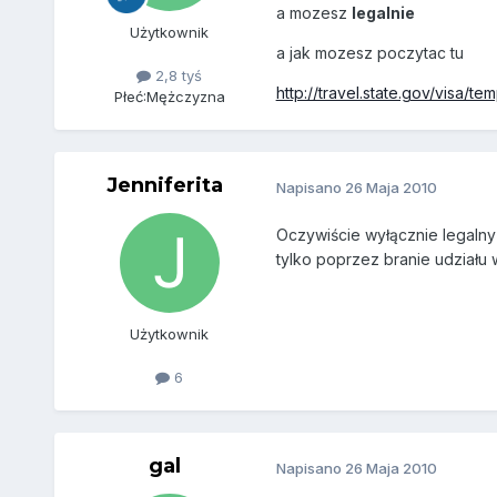
a mozesz
legalnie
Użytkownik
a jak mozesz poczytac tu
2,8 tyś
http://travel.state.gov/visa/t
Płeć:
Mężczyzna
Jenniferita
Napisano
26 Maja 2010
Oczywiście wyłącznie legalny
tylko poprzez branie udziału
Użytkownik
6
gal
Napisano
26 Maja 2010