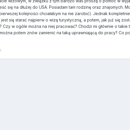
macie wizowym, w związku z tym bardzo was proszę o pomoc w wyjaśni
eść się na dłużej do USA. Posiadam tam rodzinę oraz znajomych. Mo
ierwszej kolejności chciałabym na nie zarobić). Jednak kompletnie
est się starać najpierw o wizę turystyczną, a potem, jak już się zo
ą? Czy w ogóle można na niej pracować? Chodzi mi głównie o takie 
ę można potem znów zamienić na taką uprawniającą do pracy? Co po
.