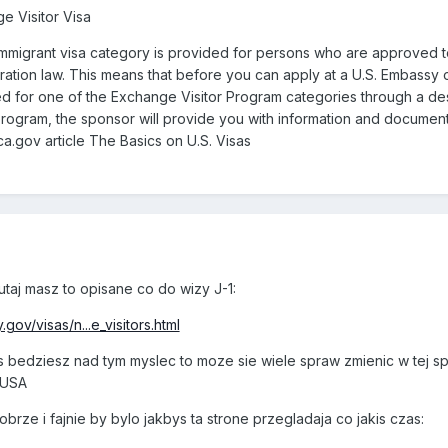
e Visitor Visa
mmigrant visa category is provided for persons who are approved to 
ration law. This means that before you can apply at a U.S. Embassy or
 for one of the Exchange Visitor Program categories through a des
rogram, the sponsor will provide you with information and documents
ca.gov article The Basics on U.S. Visas
tutaj masz to opisane co do wizy J-1:
gov/visas/n...e_visitors.html
bedziesz nad tym myslec to moze sie wiele spraw zmienic w tej spr
 USA
obrze i fajnie by bylo jakbys ta strone przegladaja co jakis czas: