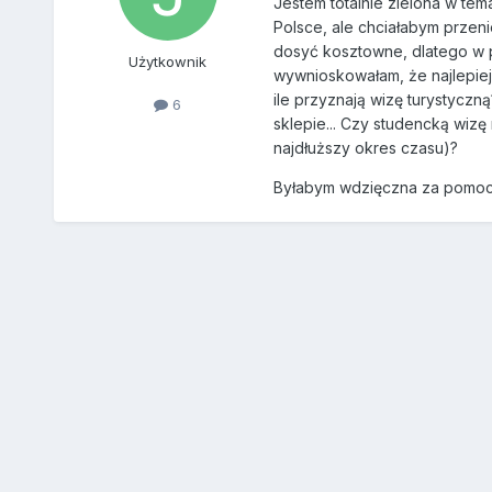
Jestem totalnie zielona w te
Polsce, ale chciałabym przeni
dosyć kosztowne, dlatego w p
Użytkownik
wywnioskowałam, że najlepiej j
ile przyznają wizę turystyczn
6
sklepie... Czy studencką wiz
najdłuższy okres czasu)?
Byłabym wdzięczna za pomoc