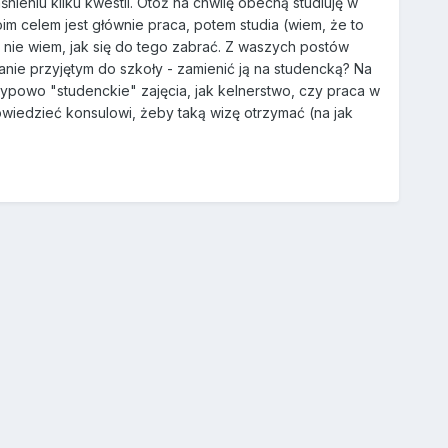
eniu kilku kwestii. Otóż na chwilę obecną studiuję w
im celem jest głównie praca, potem studia (wiem, że to
 nie wiem, jak się do tego zabrać. Z waszych postów
stanie przyjętym do szkoły - zamienić ją na studencką? Na
typowo "studenckie" zajęcia, jak kelnerstwo, czy praca w
wiedzieć konsulowi, żeby taką wizę otrzymać (na jak