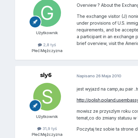
Overview ? About the Exchang
The exchange visitor (J) noni
under provisions of U.S. immig
requirements, and be accepted
Użytkownik
a participant in an exchange p
brief overview, visit the Ameri
2,8 tyś
Płeć:
Mężczyzna
sly6
Napisano
26 Maja 2010
jest wyjazd na camp,au pair ..
http://polish.poland.usembassy.
mowisz ze przyszlym roku cos 
Użytkownik
temat,co do zmiany statusu w
31,9 tyś
Poczytaj tez sobie ta strone d
Płeć:
Mężczyzna