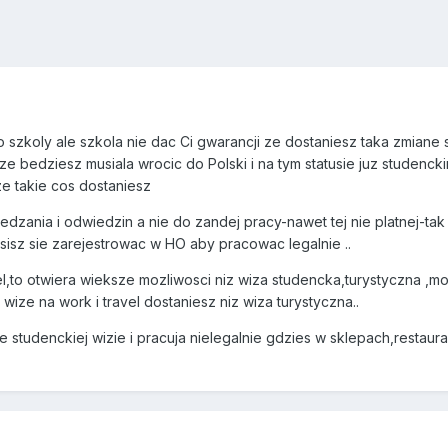
 szkoly ale szkola nie dac Ci gwarancji ze dostaniesz taka zmiane s
e bedziesz musiala wrocic do Polski i na tym statusie juz studenck
ze takie cos dostaniesz
edzania i odwiedzin a nie do zandej pracy-nawet tej nie platnej-t
isz sie zarejestrowac w HO aby pracowac legalnie ..
vel,to otwiera wieksze mozliwosci niz wiza studencka,turystyczna ,mo
ize na work i travel dostaniesz niz wiza turystyczna..
e studenckiej wizie i pracuja nielegalnie gdzies w sklepach,restaur