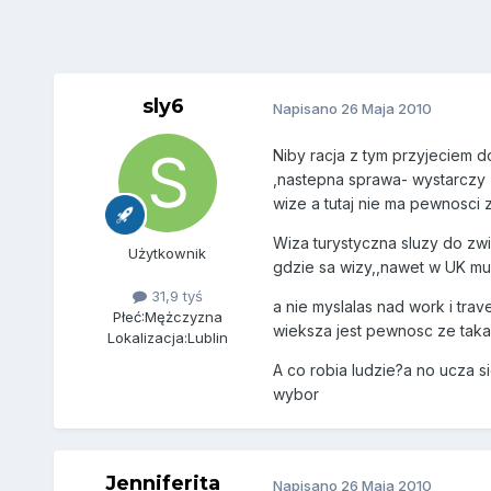
sly6
Napisano
26 Maja 2010
Niby racja z tym przyjeciem do
,nastepna sprawa- wystarczy z
wize a tutaj nie ma pewnosci 
Wiza turystyczna sluzy do zwi
Użytkownik
gdzie sa wizy,,nawet w UK mus
31,9 tyś
a nie myslalas nad work i tra
Płeć:
Mężczyzna
wieksza jest pewnosc ze taka w
Lokalizacja:
Lublin
A co robia ludzie?a no ucza si
wybor
Jenniferita
Napisano
26 Maja 2010