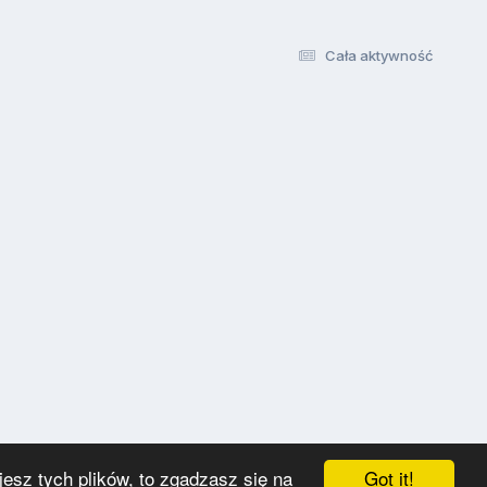
Cała aktywność
Got it!
esz tych plików, to zgadzasz się na