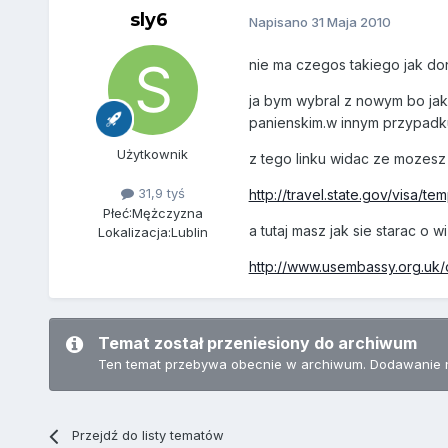
sly6
Napisano
31 Maja 2010
nie ma czegos takiego jak do
ja bym wybral z nowym bo jak
panienskim.w innym przypadku
Użytkownik
z tego linku widac ze mozesz
31,9 tyś
http://travel.state.gov/visa/te
Płeć:
Mężczyzna
a tutaj masz jak sie starac o 
Lokalizacja:
Lublin
http://www.usembassy.org.uk/
Temat został przeniesiony do archiwum
Ten temat przebywa obecnie w archiwum. Dodawanie 
Przejdź do listy tematów