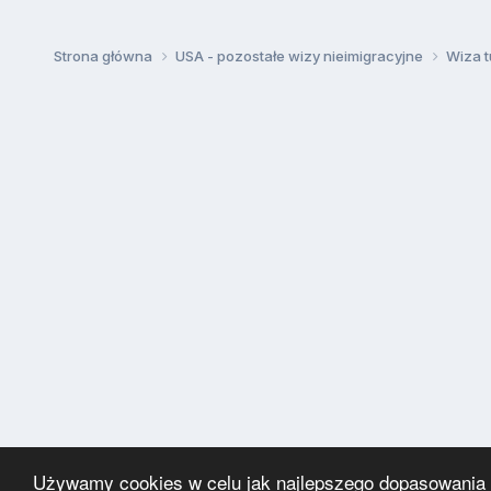
Strona główna
USA - pozostałe wizy nieimigracyjne
Wiza t
Używamy cookies w celu jak najlepszego dopasowania za