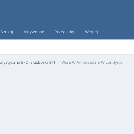
Szukaj
Aktywność
Przeglądaj
Więcej
urystyczna B-2 i służbowa B-1
Wiza W Ambasadzie W Londynie