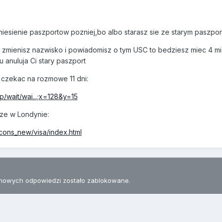
niesienie paszportow pozniej,bo albo starasz sie ze starym paszp
 zmienisz nazwisko i powiadomisz o tym USC to bedziesz miec 4 m
 anuluja Ci stary paszport
 czekac na rozmowe 11 dni:
mp/wait/wai...;x=128&y=15
wize w Londynie:
cons_new/visa/index.html
nowych odpowiedzi zostało zablokowane.