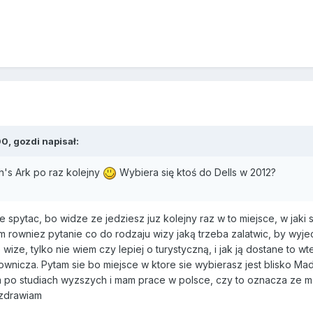
0, gozdi napisał:
h's Ark po raz kolejny
Wybiera się ktoś do Dells w 2012?
 spytac, bo widze ze jedziesz juz kolejny raz w to miejsce, w jak
am rowniez pytanie co do rodzaju wizy jaką trzeba zalatwic, by wyje
 wize, tylko nie wiem czy lepiej o turystyczną, i jak ją dostane to 
ownicza. Pytam sie bo miejsce w ktore sie wybierasz jest blisko Madi
em po studiach wyzszych i mam prace w polsce, czy to oznacza ze m
ozdrawiam