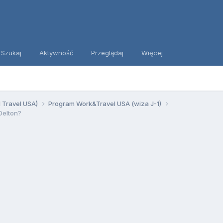
Szukaj
Aktywność
Przeglądaj
Więcej
d Travel USA)
Program Work&Travel USA (wiza J-1)
Delton?