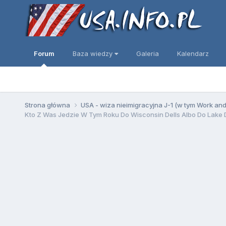
Forum
Baza wiedzy
Galeria
Kalendarz
Strona główna
USA - wiza nieimigracyjna J-1 (w tym Work an
Kto Z Was Jedzie W Tym Roku Do Wisconsin Dells Albo Do Lake 