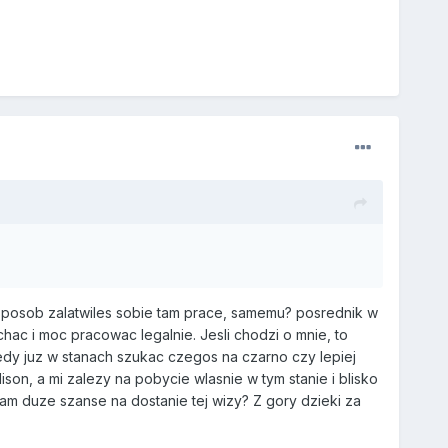
i sposob zalatwiles sobie tam prace, samemu? posrednik w
chac i moc pracowac legalnie. Jesli chodzi o mnie, to
wtedy juz w stanach szukac czegos na czarno czy lepiej
son, a mi zalezy na pobycie wlasnie w tym stanie i blisko
am duze szanse na dostanie tej wizy? Z gory dzieki za