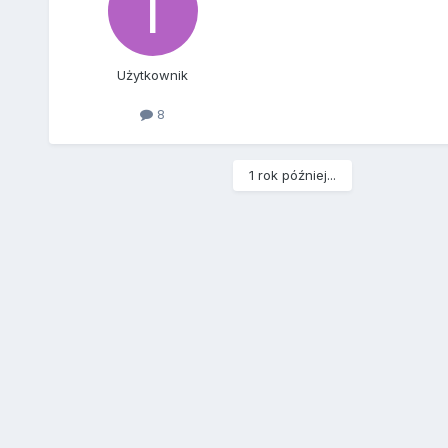
Użytkownik
8
1 rok później...