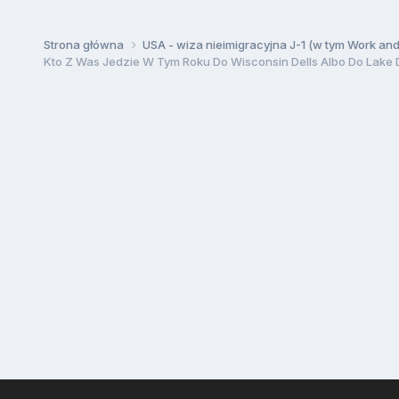
Strona główna
USA - wiza nieimigracyjna J-1 (w tym Work an
Kto Z Was Jedzie W Tym Roku Do Wisconsin Dells Albo Do Lake 