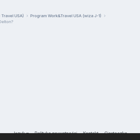
d Travel USA)
Program Work&Travel USA (wiza J-1)
Delton?
Język
Polityka prywatności
Kontakt
Ciasteczka