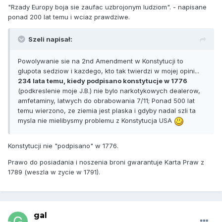
"Rzady Europy boja sie zaufac uzbrojonym ludziom". - napisane
ponad 200 lat temu i wciaz prawdziwe.
Szeli napisał:
Powolywanie sie na 2nd Amendment w Konstytucji to
glupota sedziow i kazdego, kto tak twierdzi w mojej opini...
234 lata temu, kiedy podpisano konstytucje w 1776
(podkreslenie moje J.B.) nie bylo narkotykowych dealerow,
amfetaminy, latwych do obrabowania 7/11; Ponad 500 lat
temu wierzono, ze ziemia jest plaska i gdyby nadal szli ta
mysla nie mielibysmy problemu z Konstytucja USA
Konstytucji nie "podpisano" w 1776.
Prawo do posiadania i noszenia broni gwarantuje Karta Praw z
1789 (weszla w zycie w 1791).
gal