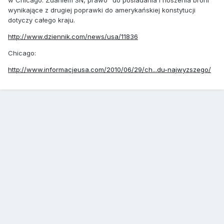
w Chicago. Zdaniem SN, prawo "do posiadania i noszenia broni"
wynikające z drugiej poprawki do amerykańskiej konstytucji
dotyczy całego kraju.
http://www.dziennik.com/news/usa/11836
Chicago:
http://www.informacjeusa.com/2010/06/29/ch...du-najwyzszego/