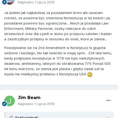
Napisano
1 Lipca 2010
Ja jestem jak najbardziej za posiadaniem broni ale uwazam
rozniez, ze powinna byc zmieniona Konstutucja w tej kwesti i jej
posiadanie powinno byc ograniczone... Niech ja posiadaja Law
Enforcment, Military Personel, osoby nalezace do szkol
strzeleckich oraz dla cywili w domu po przejsciu szkolen i badan
a zaostrzylbym przepisy w stosunku do osob, ktore je zlamia...
Powolywanie sie na 2nd Amendment w Konstytucji to glupota
sedziow i kazdego, kto tak twierdzi w mojej opini... 234 lata temu,
kiedy podpisano konstytucje w 1776 nie bylo narkotykowych
dealerow, amfetaminy, latwych do obrabowania 7/11; Ponad 500
lat temu wierzono, ze ziemia jest plaska i gdyby nadal szli ta
mysla nie mielibysmy problemu z Konstytucja USA
Jim Beam
Napisano
1 Lipca 2010
Szeli napisał: