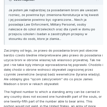
Ja jestem jak najbardziej za posiadaniem broni ale uwazam
rozniez, ze powinna byc zmieniona Konstutucja w tej kwesti
i jej posiadanie powinno byc ograniczone... Niech ja
posiadaja Law Enforcment, Military Personel, osoby
nalezace do szkol strzeleckich oraz dla cywili w domu po
przejsciu szkolen i badan a zaostrzylbym przepisy w
stosunku do osob, ktore je zlamia...
Zacznijmy od tego, ze prawo do posiadania broni jest obecnie
bardzo czesto blednie interpretowane jako prawo do posiadania i
uzycia broni w obronie wlasnej lub wlasnosci prywatnej. Tak nie
jest i nie takie byly intencje wprowadzenia tej poprawki. Chodzilo i
dalej chodzi o obrone wolnosci obywateli zagrozonej przez
czynniki zewnetrzne (wojna) badz wewnetrzne (tyrania wladzy).
Ale oddajmy glos "ojcom zalozycielom" oto co pisze James
Madison o broni w rekach obywateli:
The highest number to which a standing army can be carried in
any country does not exceed one hundredth part of the souls, or
one twenty-fifth part of the number able to bear arms. This
portion would not yield, in the United States, an army of more