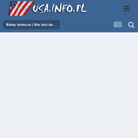
Bilety lotnicze / Kto leci do...