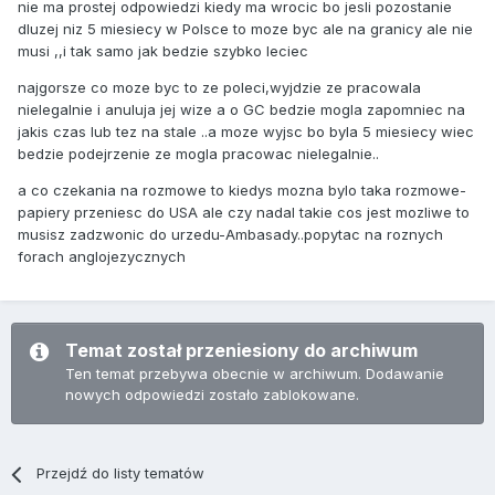
nie ma prostej odpowiedzi kiedy ma wrocic bo jesli pozostanie
dluzej niz 5 miesiecy w Polsce to moze byc ale na granicy ale nie
musi ,,i tak samo jak bedzie szybko leciec
najgorsze co moze byc to ze poleci,wyjdzie ze pracowala
nielegalnie i anuluja jej wize a o GC bedzie mogla zapomniec na
jakis czas lub tez na stale ..a moze wyjsc bo byla 5 miesiecy wiec
bedzie podejrzenie ze mogla pracowac nielegalnie..
a co czekania na rozmowe to kiedys mozna bylo taka rozmowe-
papiery przeniesc do USA ale czy nadal takie cos jest mozliwe to
musisz zadzwonic do urzedu-Ambasady..popytac na roznych
forach anglojezycznych
Temat został przeniesiony do archiwum
Ten temat przebywa obecnie w archiwum. Dodawanie
nowych odpowiedzi zostało zablokowane.
Przejdź do listy tematów