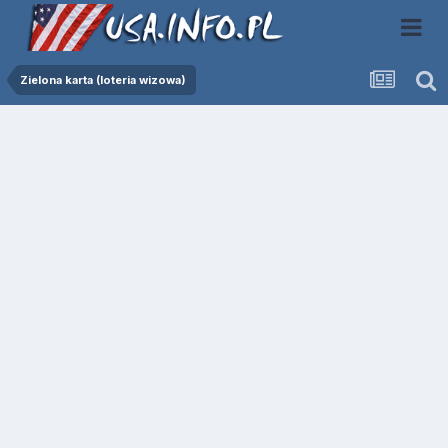
Zielona karta (loteria wizowa)