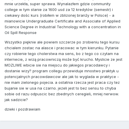
mnie urzekła, super sprawa. Wynalazłem gdzie community
college w tym stanie za 1600 usd za 12 kredytów (semestr) i
ciekawy dośc kurs (robiłem w zblizonej branży w Polsce) - a
mianowicie Undergraduate Certificate and Associate of Applied
Science Degree in Industrial Technology with a concentration in
Oil Spill Response
Wszystko pięknie ale powiem szczerze po zrobieniu tego kursu
chcialem zostac na alasce i pracowac w tym kierunku. Pytanie
czy robienie tego cholerstwa ma sens, bo z tego co czytam na
internecie, z wizą pracowniczą może być krucho. Myslicie ze jest
MOZLIWE wbicie sie na miejscu do jakiegos pracodawcy i
dostanie wizy? program collegu przewiduje mnostwo praktyk u
potencjalnych pracowdawcow ale jak to wyglada w praktyce -
nie mam zielonego pojecia. a ostatnia rzecza jest praca czy tez
bujanie sie w usa na czarno. jezeli jest to bez sensu to chyba
sobie od razu odpuscic bez zbednych ceregieli, mniej nerwow.
jak sadzicie?
dzieki i pozdrawiam