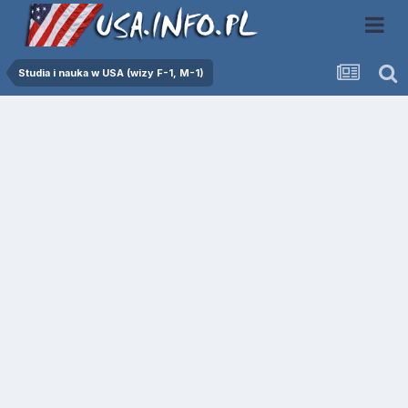
Studia i nauka w USA (wizy F-1, M-1)