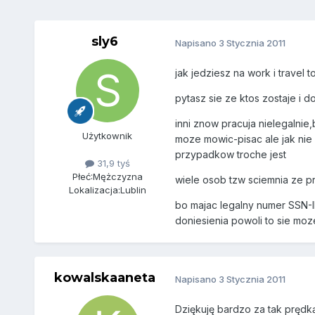
sly6
Napisano
3 Stycznia 2011
jak jedziesz na work i travel t
pytasz sie ze ktos zostaje i 
inni znow pracuja nielegalnie
Użytkownik
moze mowic-pisac ale jak nie 
przypadkow troche jest
31,9 tyś
Płeć:
Mężczyzna
wiele osob tzw sciemnia ze p
Lokalizacja:
Lublin
bo majac legalny numer SSN-I
doniesienia powoli to sie moz
kowalskaaneta
Napisano
3 Stycznia 2011
Dziękuję bardzo za tak pręd