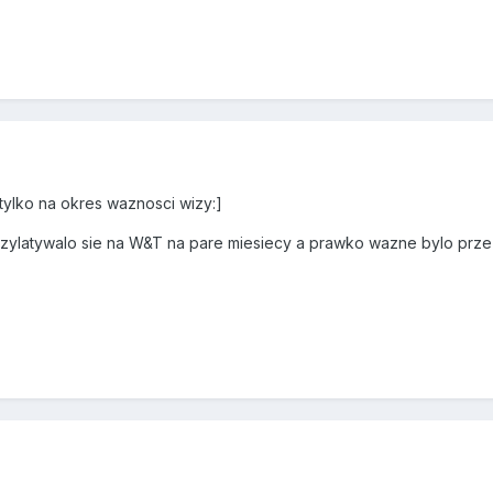
tylko na okres waznosci wizy:]
zylatywalo sie na W&T na pare miesiecy a prawko wazne bylo przez ro