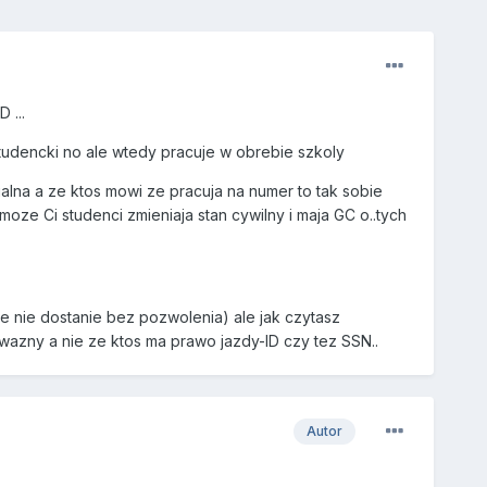
 ...
studencki no ale wtedy pracuje w obrebie szkoly
galna a ze ktos mowi ze pracuja na numer to tak sobie
oze Ci studenci zmieniaja stan cywilny i maja GC o..tych
 nie dostanie bez pozwolenia) ale jak czytasz
 wazny a nie ze ktos ma prawo jazdy-ID czy tez SSN..
Autor