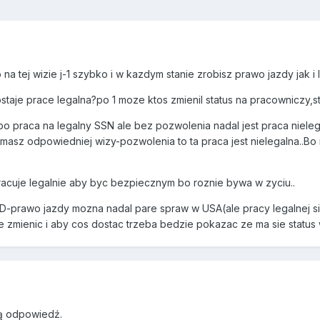
o na tej wizie j-1 szybko i w kazdym stanie zrobisz prawo jazdy jak i ID
dostaje prace legalna?po 1 moze ktos zmienil status na pracowniczy,
,bo praca na legalny SSN ale bez pozwolenia nadal jest praca niele
masz odpowiedniej wizy-pozwolenia to ta praca jest nielegalna..Bo m
racuje legalnie aby byc bezpiecznym bo roznie bywa w zyciu..
D-prawo jazdy mozna nadal pare spraw w USA(ale pracy legalnej sie
e zmienic i aby cos dostac trzeba bedzie pokazac ze ma sie status
ką odpowiedź.