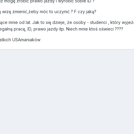
iz mogę zrobić prawo jazdy i wyrobić sobie ID ?
aką wizę zmienić,żeby móc to uczynić ? F czy jaką?
ące mnie od lat. Jak to się dzieje, że osoby - studenci , który wyjeżd
egalną pracę, ID, prawo jazdy itp. Niech mnie ktoś oświeci ????
stkich USAmaniaków