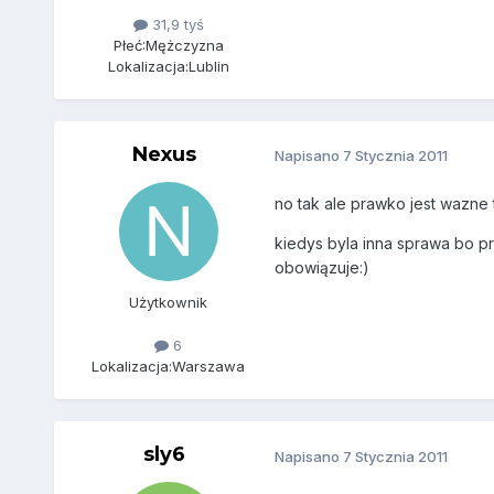
31,9 tyś
Płeć:
Mężczyzna
Lokalizacja:
Lublin
Nexus
Napisano
7 Stycznia 2011
no tak ale prawko jest wazne 
kiedys byla inna sprawa bo pr
obowiązuje:)
Użytkownik
6
Lokalizacja:
Warszawa
sly6
Napisano
7 Stycznia 2011