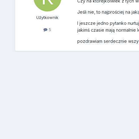
Czy na którejkolwiek z tych w
Jeśli nie, to najprościej na j
Użytkownik
I jeszcze jedno pytanko nurtuj
5
jakimś czasie mają normalnie l
pozdrawiam serdecznie wszy