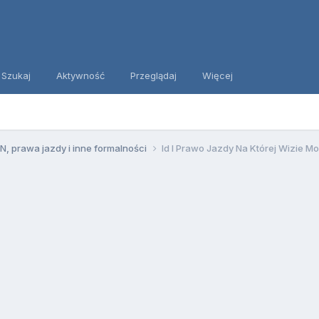
Szukaj
Aktywność
Przeglądaj
Więcej
, prawa jazdy i inne formalności
Id I Prawo Jazdy Na Której Wizie M