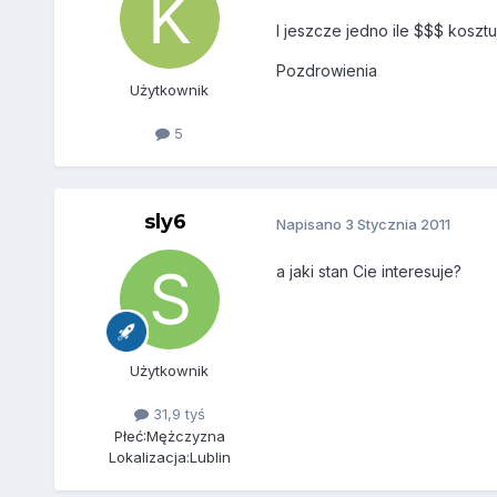
I jeszcze jedno ile $$$ kosztu
Pozdrowienia
Użytkownik
5
sly6
Napisano
3 Stycznia 2011
a jaki stan Cie interesuje?
Użytkownik
31,9 tyś
Płeć:
Mężczyzna
Lokalizacja:
Lublin