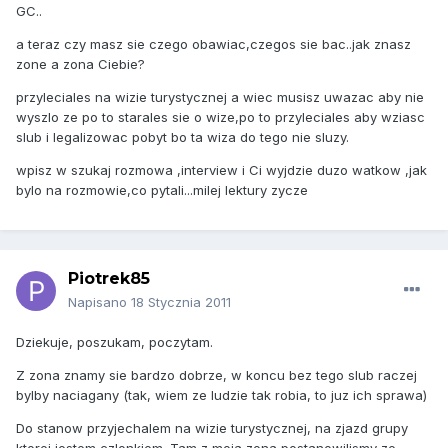
GC..
a teraz czy masz sie czego obawiac,czegos sie bac..jak znasz
zone a zona Ciebie?
przyleciales na wizie turystycznej a wiec musisz uwazac aby nie
wyszlo ze po to starales sie o wize,po to przyleciales aby wziasc
slub i legalizowac pobyt bo ta wiza do tego nie sluzy.
wpisz w szukaj rozmowa ,interview i Ci wyjdzie duzo watkow ,jak
bylo na rozmowie,co pytali...milej lektury zycze
Piotrek85
Napisano
18 Stycznia 2011
Dziekuje, poszukam, poczytam.
Z zona znamy sie bardzo dobrze, w koncu bez tego slub raczej
bylby naciagany (tak, wiem ze ludzie tak robia, to juz ich sprawa)
Do stanow przyjechalem na wizie turystycznej, na zjazd grupy