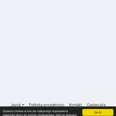
Język
Polityka prywatności
Kontakt
Ciasteczka
Używamy cookies w celu jak najlepszego dopasowania
USA.INFO.PL
Got it!
zawartości strony do potrzeb Użytkowników. Jeśli nie blokujesz
Powered by Invision Community