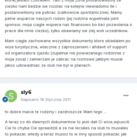
ktorej jestem czlonkiem. Tam z moja zona postanowilismy ze
ciezko nam bedzie sie rozstac na kolejne niewiadomo ile i
postanowilismy sie pobrac (calkowicie spontanicznie). Mamy
pelne wsparcie naszych rodzin (jej rodzina wypelniala joint
sponsor, moja ciagle wspiera nas finansowo bo bez pozwolenia o
prace dla mnie ciezko), tylko obawiamy sie zlej woli urzednikow.
Mam ciagle zachowane wszystkie dokumenty ktore skladalem po
wize turystyczna, wlacznie z zaproszeniem i afidavit of support
od organizatora zjazdu (zupelnie nie powiazanego rodzinnie z
moja zona) i zamierzam je zabrac na rozmowe jakbym musial
jakos udowadniac ze slub nie byl w planach.
sly6
Napisano
18 Stycznia 2011
to dobre macie te rodziny i zazdroszcze Wam tego ...
A teraz co do dawnych dokumentow to jesli dali Ci wize,wpuscili
Cie to chyba Cie sprawdzili a ze nie leciales na slub to musiales
to pokazac wtedy a teraz musisz to w inny sposob pokazac jak