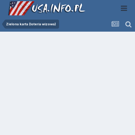
Zielona karta (loteria wizowa)