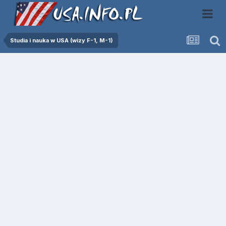
Studia i nauka w USA (wizy F-1, M-1)