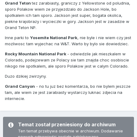
Grand Teton
tez zarabiasty, graniczy z Yellowstone od poludnia,
sporo Polakow wiem ze przyjezdzalo do Jackson Hole, bo
spotkalem ich tam sporo. Jackson jest super, bogata okolica,
piekne krajobrazy i wycieczki w gory. Jackson jest w zasadzie w
Grand Teton NP.
Inne parki to
Yosemite National Park
, nie byle i nie wiem czy jest
mozliwosc tam wyjechac na W&T. Warto by bylo sie dowiedziec.
Rocky Mountain National Park
- odwiedzile jak mieszkalem w
Colorado, podejzewam ze Polacy sie tam znajda choc osobiscie
nikogo nie spotkalem, ale sporo Polakow jest w calym Colorado.
Duzo dzikiej zwirzyny.
Grand Canyon
- no tu juz bez komentarza, bo nie bylem jeszcze
tam, ale wiem ze jest zarabiasty wystarczy luknac zdjecia na
internecie.
Temat został przeniesiony do archiwum
Ten temat przebywa obecnie w archiwum. Dodawanie
nowych odpowiedzi zostało zablokowane.