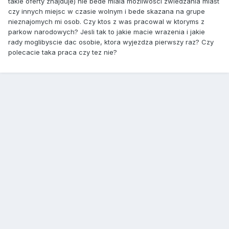
takie oferty znajduje) nie bede miala mozliwosci zwiedzania miast
czy innych miejsc w czasie wolnym i bede skazana na grupe
nieznajomych mi osob. Czy ktos z was pracowal w ktoryms z
parkow narodowych? Jesli tak to jakie macie wrazenia i jakie
rady moglibyscie dac osobie, ktora wyjezdza pierwszy raz? Czy
polecacie taka praca czy tez nie?