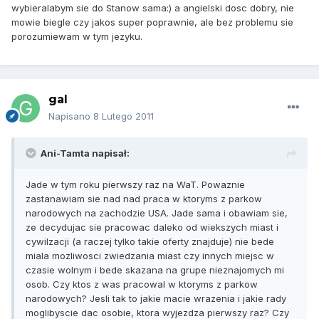
wybieralabym sie do Stanow sama:) a angielski dosc dobry, nie
mowie biegle czy jakos super poprawnie, ale bez problemu sie
porozumiewam w tym jezyku.
gal
Napisano
8 Lutego 2011
Ani-Tamta napisał:
Jade w tym roku pierwszy raz na WaT. Powaznie
zastanawiam sie nad nad praca w ktoryms z parkow
narodowych na zachodzie USA. Jade sama i obawiam sie,
ze decydujac sie pracowac daleko od wiekszych miast i
cywilzacji (a raczej tylko takie oferty znajduje) nie bede
miala mozliwosci zwiedzania miast czy innych miejsc w
czasie wolnym i bede skazana na grupe nieznajomych mi
osob. Czy ktos z was pracowal w ktoryms z parkow
narodowych? Jesli tak to jakie macie wrazenia i jakie rady
moglibyscie dac osobie, ktora wyjezdza pierwszy raz? Czy