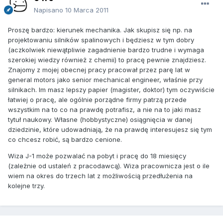
Napisano
10 Marca 2011
Proszę bardzo: kierunek mechanika. Jak skupisz się np. na
projektowaniu silników spalinowych i będziesz w tym dobry
(aczkolwiek niewątpliwie zagadnienie bardzo trudne i wymaga
szerokiej wiedzy również z chemii) to pracę pewnie znajdziesz.
Znajomy z mojej obecnej pracy pracował przez parę lat w
general motors jako senior mechanical engineer, właśnie przy
silnikach. Im masz lepszy papier (magister, doktor) tym oczywiście
łatwiej o pracę, ale ogólnie porządne firmy patrzą przede
wszystkim na to co na prawdę potrafisz, a nie na to jaki masz
tytuł naukowy. Własne (hobbystyczne) osiągnięcia w danej
dziedzinie, które udowadniają, że na prawdę interesujesz się tym
co chcesz robić, są bardzo cenione.
Wiza J-1 może pozwalać na pobyt i pracę do 18 miesięcy
(zależnie od ustaleń z pracodawcą). Wiza pracownicza jest o ile
wiem na okres do trzech lat z możliwością przedłużenia na
kolejne trzy.