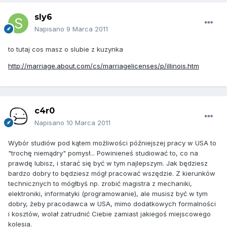
sly6
Napisano
9 Marca 2011
to tutaj cos masz o slubie z kuzynka
http://marriage.about.com/cs/marriagelicenses/p/illinois.htm
c4r0
Napisano
10 Marca 2011
Wybór studiów pod kątem możliwości późniejszej pracy w USA to
"trochę niemądry" pomysł... Powinieneś studiować to, co na
prawdę lubisz, i starać się być w tym najlepszym. Jak będziesz
bardzo dobry to będziesz mógł pracować wszędzie. Z kierunków
technicznych to mógłbyś np. zrobić magistra z mechaniki,
elektroniki, informatyki (programowanie), ale musisz być w tym
dobry, żeby pracodawca w USA, mimo dodatkowych formalności
i kosztów, wolał zatrudnić Ciebie zamiast jakiegoś miejscowego
kolesia.