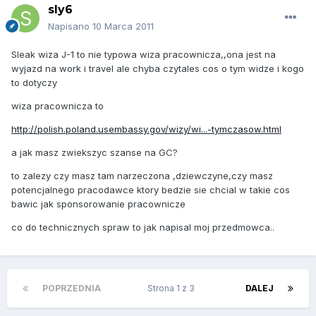
sly6
Napisano
10 Marca 2011
Sleak wiza J-1 to nie typowa wiza pracownicza,,ona jest na
wyjazd na work i travel ale chyba czytales cos o tym widze i kogo
to dotyczy
wiza pracownicza to
http://polish.poland.usembassy.gov/wizy/wi...-tymczasow.html
a jak masz zwiekszyc szanse na GC?
to zalezy czy masz tam narzeczona ,dziewczyne,czy masz
potencjalnego pracodawce ktory bedzie sie chcial w takie cos
bawic jak sponsorowanie pracownicze
co do technicznych spraw to jak napisal moj przedmowca..
POPRZEDNIA
Strona 1 z 3
DALEJ