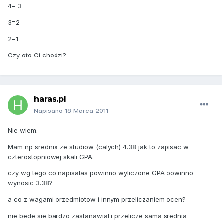
4= 3
3=2
2=1
Czy oto Ci chodzi?
haras.pl
Napisano
18 Marca 2011
Nie wiem.
Mam np srednia ze studiow (calych) 4.38 jak to zapisac w
czterostopniowej skali GPA.
czy wg tego co napisalas powinno wyliczone GPA powinno
wynosic 3.38?
a co z wagami przedmiotow i innym przeliczaniem ocen?
nie bede sie bardzo zastanawial i przelicze sama srednia