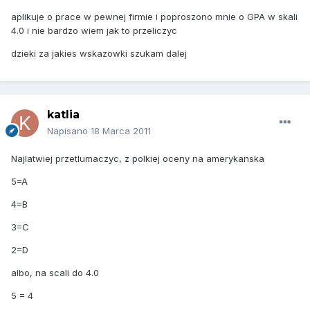
aplikuje o prace w pewnej firmie i poproszono mnie o GPA w skali
4.0 i nie bardzo wiem jak to przeliczyc
dzieki za jakies wskazowki szukam dalej
katlia
Napisano
18 Marca 2011
Najlatwiej przetlumaczyc, z polkiej oceny na amerykanska
5=A
4=B
3=C
2=D
albo, na scali do 4.0
5 = 4