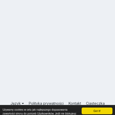
Język
Polityka prywatności
Kontakt
Ciasteczka
Używamy cookies w celu jak najlepszego dopasowania
USA.INFO.PL
Got it!
zawartości strony do potrzeb Użytkowników. Jeśli nie blokujesz
Powered by Invision Community