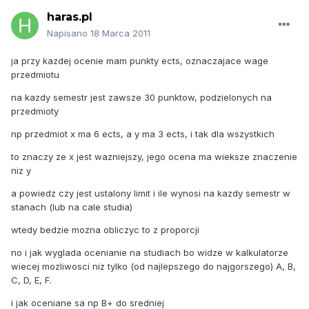
haras.pl
Napisano
18 Marca 2011
ja przy kazdej ocenie mam punkty ects, oznaczajace wage
przedmiotu
na kazdy semestr jest zawsze 30 punktow, podzielonych na
przedmioty
np przedmiot x ma 6 ects, a y ma 3 ects, i tak dla wszystkich
to znaczy ze x jest wazniejszy, jego ocena ma wieksze znaczenie
niz y
a powiedz czy jest ustalony limit i ile wynosi na kazdy semestr w
stanach (lub na cale studia)
wtedy bedzie mozna obliczyc to z proporcji
no i jak wyglada ocenianie na studiach bo widze w kalkulatorze
wiecej mozliwosci niz tylko (od najlepszego do najgorszego) A, B,
C, D, E, F.
i jak oceniane sa np B+ do sredniej