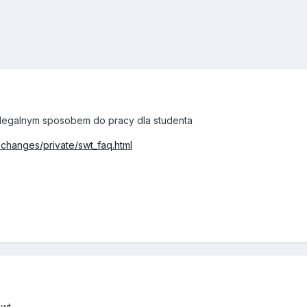
 legalnym sposobem do pracy dla studenta
xchanges/private/swt_faq.html
 wt