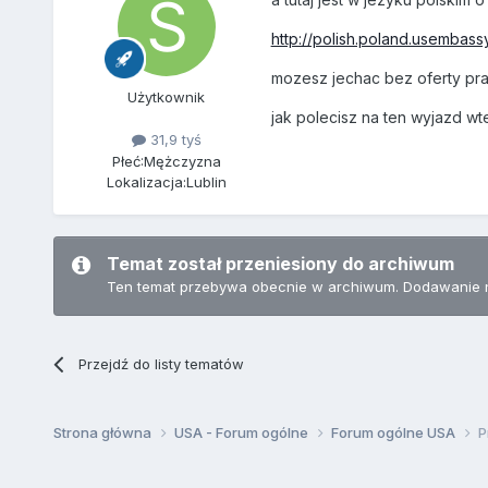
http://polish.poland.usembassy
mozesz jechac bez oferty pra
Użytkownik
jak polecisz na ten wyjazd w
31,9 tyś
Płeć:
Mężczyzna
Lokalizacja:
Lublin
Temat został przeniesiony do archiwum
Ten temat przebywa obecnie w archiwum. Dodawanie 
Przejdź do listy tematów
Strona główna
USA - Forum ogólne
Forum ogólne USA
P