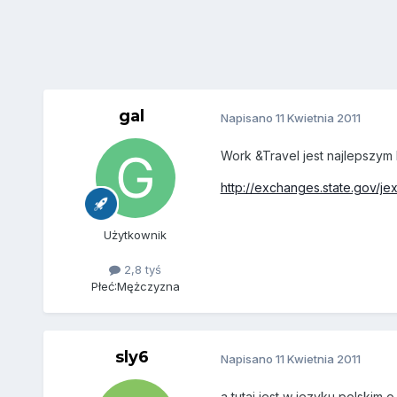
gal
Napisano
11 Kwietnia 2011
Work &Travel jest najlepszym
http://exchanges.state.gov/je
Użytkownik
2,8 tyś
Płeć:
Mężczyzna
sly6
Napisano
11 Kwietnia 2011
a tutaj jest w jezyku polskim o