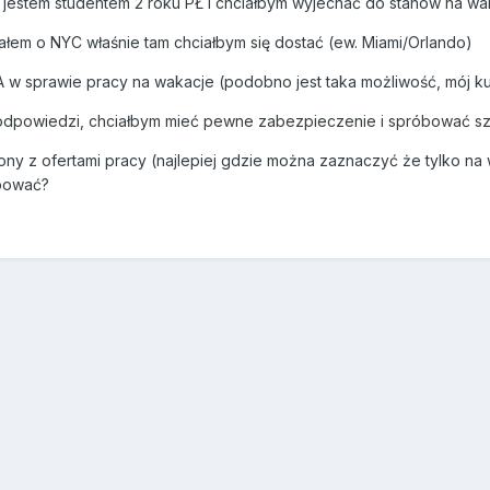
jestem studentem 2 roku PŁ i chciałbym wyjechać do stanów na wa
ałem o NYC właśnie tam chciałbym się dostać (ew. Miami/Orlando)
w sprawie pracy na wakacje (podobno jest taka możliwość, mój kump
 odpowiedzi, chciałbym mieć pewne zabezpieczenie i spróbować sz
ny z ofertami pracy (najlepiej gdzie można zaznaczyć że tylko na 
bować?