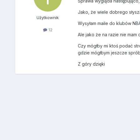
Sprawa wygląda następująco, 
Jako, że wiele dobrego słysz
Użytkownik
Wysyłam maile do klubów NBA 
12
Ale jako że na razie nie mam
Czy mógłby mi ktoś podać stro
gdzie mógłbym jeszcze spró
Z góry dzięki