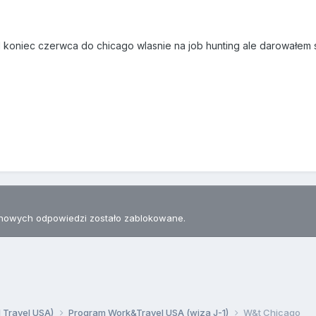
 koniec czerwca do chicago wlasnie na job hunting ale darowałem s
nowych odpowiedzi zostało zablokowane.
d Travel USA)
Program Work&Travel USA (wiza J-1)
W&t Chicago