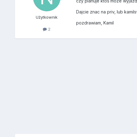
czy planuje ktoś może wyjaz
Dajcie znac na priv, lub kamil
Użytkownik
pozdrawiam, Kamil
2