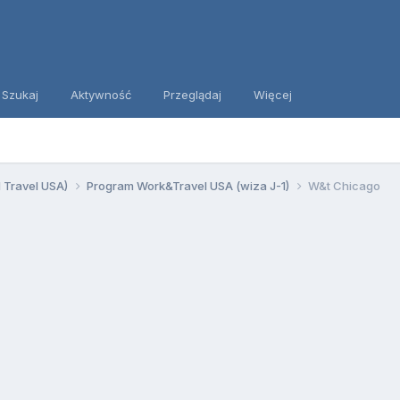
Szukaj
Aktywność
Przeglądaj
Więcej
d Travel USA)
Program Work&Travel USA (wiza J-1)
W&t Chicago