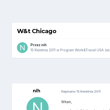
W&t Chicago
Przez
nih
15 Kwietnia 2011
w
Program Work&Travel USA (wiz
nih
Napisano
15 Kwietnia 2011
Witam,