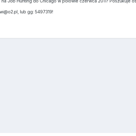
d na Job Hunting do Chicago w polowie czerwca 2011? Poszukuje o
swi@o2.pl, lub gg: 5497319!