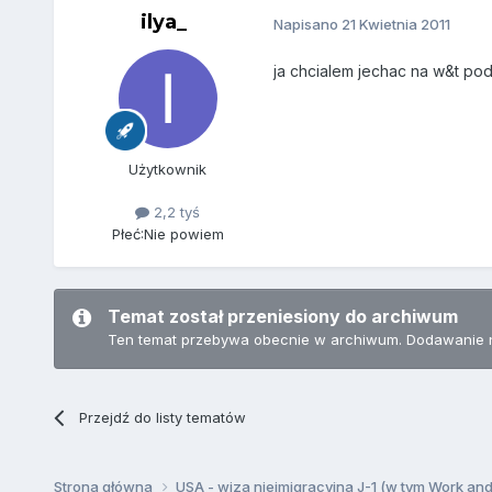
ilya_
Napisano
21 Kwietnia 2011
ja chcialem jechac na w&t pod
Użytkownik
2,2 tyś
Płeć:
Nie powiem
Temat został przeniesiony do archiwum
Ten temat przebywa obecnie w archiwum. Dodawanie 
Przejdź do listy tematów
Strona główna
USA - wiza nieimigracyjna J-1 (w tym Work an