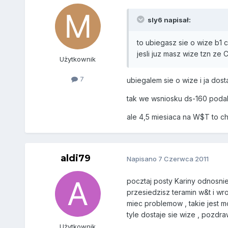
sly6 napisał:
to ubiegasz sie o wize b1 c
jesli juz masz wize tzn ze 
Użytkownik
7
ubiegalem sie o wize i ja dos
tak we wsniosku ds-160 podal
ale 4,5 miesiaca na W$T to chy
aldi79
Napisano
7 Czerwca 2011
pocztaj posty Kariny odnosnie 
przesiedzisz teramin w&t i wro
miec problemow , takie jest m
tyle dostaje sie wize , pozdr
Użytkownik