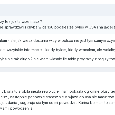
zy tez juz ta wize masz ?
Cie sprawdziwli i chyba w ds 160 podales ze byles w USA i na jakiej
talem - ale jak wiesz dostanie wizy w polsce nie jest tym samym cz
em wszytskie informacje - kiedy bylem, kiedy wracalem, ale wolalb
ba nie tak dlugo ? nie wiem wlasnie ile takie programy z reguly trw
J1, ona tu zrobila niezla rewolucje i nam pokazla ogromne plusy tej w
cisz , nastepnie ponownie starasz sie o wjazd do usa nie masz tzw. 
oje zdanie , sugeruje sie tym co mi powiedzila Karina bo mam te sam
awiam i powodzeni a