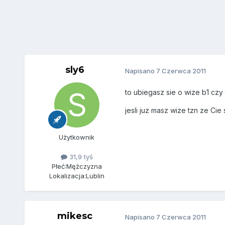
sly6
Napisano
7 Czerwca 2011
to ubiegasz sie o wize b1 czy 
jesli juz masz wize tzn ze Cie
Użytkownik
31,9 tyś
Płeć:
Mężczyzna
Lokalizacja:
Lublin
mikesc
Napisano
7 Czerwca 2011