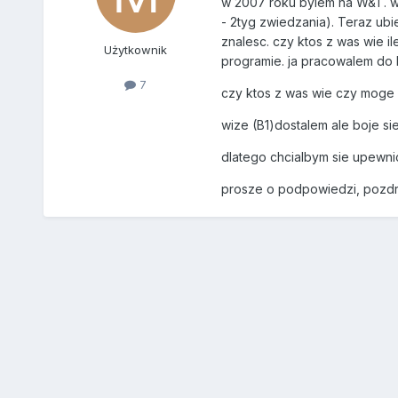
w 2007 roku bylem na W&T. wy
- 2tyg zwiedzania). Teraz ub
znalesc. czy ktos z was wie i
Użytkownik
programie. ja pracowalem do 
7
czy ktos z was wie czy moge 
wize (B1)dostalem ale boje sie
dlatego chcialbym sie upewni
prosze o podpowiedzi, pozd