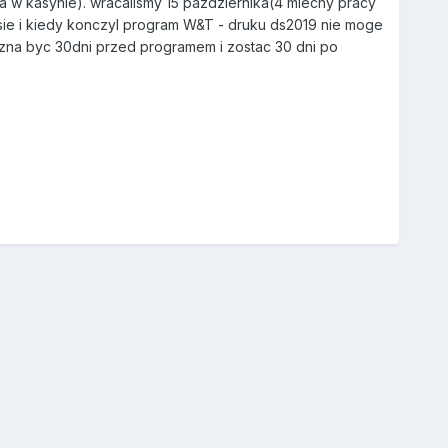
a w kasynie). wracalismy 15 pazdziernika(4 miechy pracy
 sie i kiedy konczyl program W&T - druku ds2019 nie moge
mozna byc 30dni przed programem i zostac 30 dni po