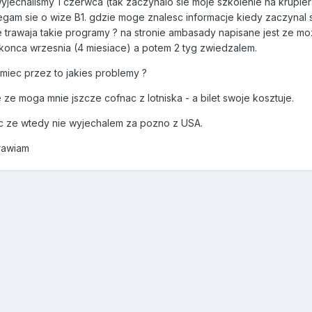
jechalismy 1 czerwca (tak zaczynalo sie moje szkolenie na krupier
iegam sie o wize B1. gdzie moge znalesc informacje kiedy zaczynal
le trawaja takie programy ? na stronie ambasady napisane jest ze 
konca wrzesnia (4 miesiace) a potem 2 tyg zwiedzalem.
miec przez to jakies problemy ?
 ze moga mnie jszcze cofnac z lotniska - a bilet swoje kosztuje.
c ze wtedy nie wyjechalem za pozno z USA.
rawiam