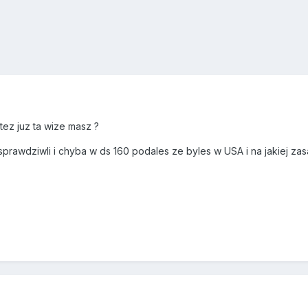
tez juz ta wize masz ?
 sprawdziwli i chyba w ds 160 podales ze byles w USA i na jakiej za