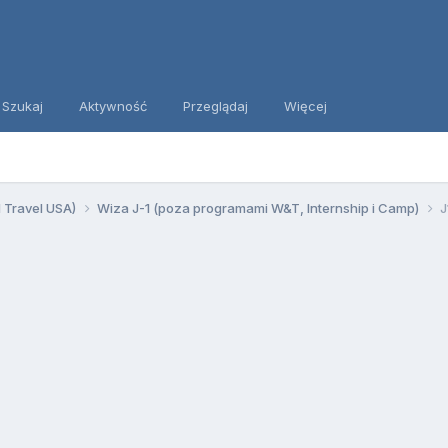
Szukaj
Aktywność
Przeglądaj
Więcej
d Travel USA)
Wiza J-1 (poza programami W&T, Internship i Camp)
J