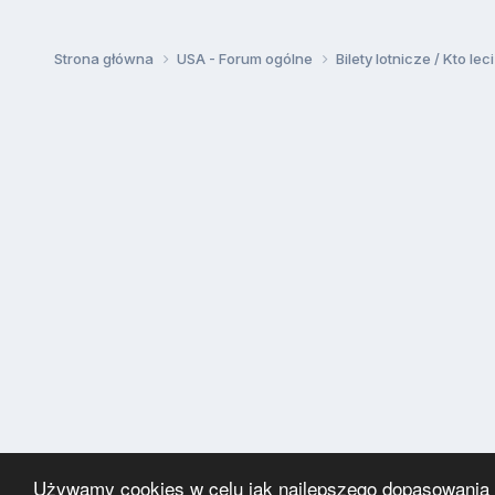
Strona główna
USA - Forum ogólne
Bilety lotnicze / Kto leci
Używamy cookies w celu jak najlepszego dopasowania za