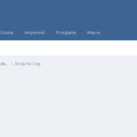
Szukaj
Aktywność
Przeglądaj
Więcej
 do...
Strajk Na Cdg