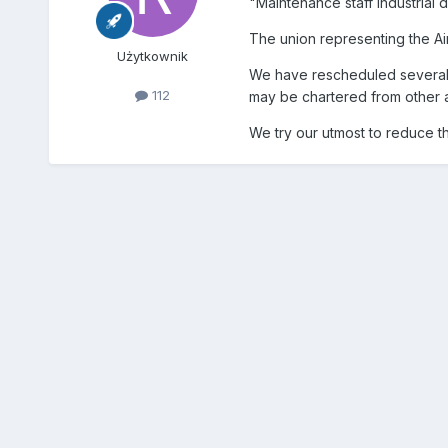
"Maintenance staff industrial 
The union representing the Air
Użytkownik
We have rescheduled several l
112
may be chartered from other a
We try our utmost to reduce th