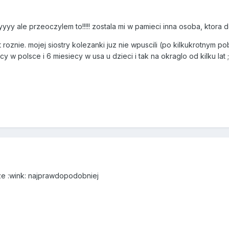
 ale przeoczylem to!!!!! zostala mi w pamieci inna osoba, ktora dop
 roznie. mojej siostry kolezanki juz nie wpuscili (po kilkukrotnym po
y w polsce i 6 miesiecy w usa u dzieci i tak na okraglo od kilku lat ;
ze :wink: najprawdopodobniej