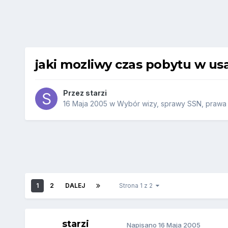
jaki mozliwy czas pobytu w us
Przez
starzi
16 Maja 2005
w
Wybór wizy, sprawy SSN, prawa j
1
2
DALEJ
Strona 1 z 2
starzi
Napisano
16 Maja 2005