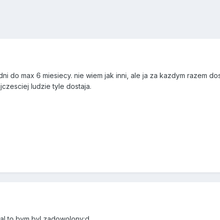
dni do max 6 miesiecy. nie wiem jak inni, ale ja za kazdym razem 
zesciej ludzie tyle dostaja.
tal to bym byl zadowolony:d