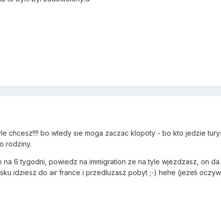
le chcesz!!!! bo wtedy sie moga zaczac klopoty - bo kto jedzie tur
 rodziny.
np na 6 tygodni, powiedz na immigration ze na tyle wjezdzasz, on da
sku idziesz do air france i przedluzasz pobyt ;-) hehe (jezeli oczywi