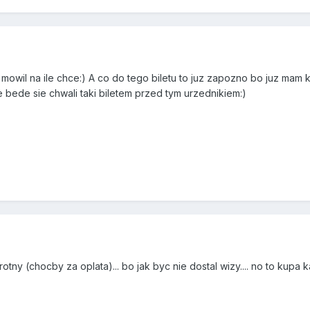
mowil na ile chce:) A co do tego biletu to juz zapozno bo juz mam 
 bede sie chwali taki biletem przed tym urzednikiem:)
otny (chocby za oplata)... bo jak byc nie dostal wizy.... no to kupa k