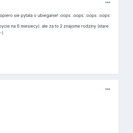
iero sie pytala o ubieganie! :oops: :oops: :oops: :oops:
bycie na 6 miesiecy). ale za to 2 znajome rodziny (stare
-)