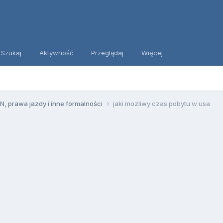
Szukaj
Aktywność
Przeglądaj
Więcej
, prawa jazdy i inne formalności
jaki mozliwy czas pobytu w usa