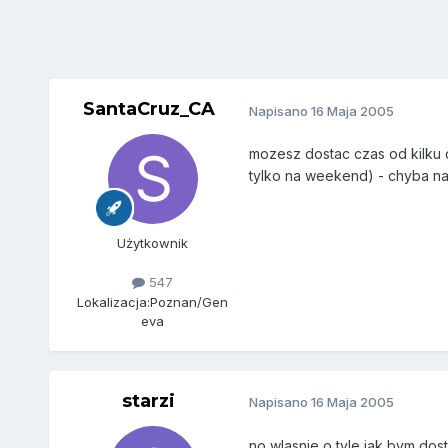
SantaCruz_CA
Napisano
16 Maja 2005
mozesz dostac czas od kilku 
tylko na weekend) - chyba najc
Użytkownik
547
Lokalizacja:
Poznan/Gen
eva
starzi
Napisano
16 Maja 2005
no wlasnie o tyle jak bym dos