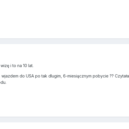
wizę i to na 10 lat.
jazdem do USA po tak dlugim, 6-miesiącznym pobycie ?? Czytałam o
odu.