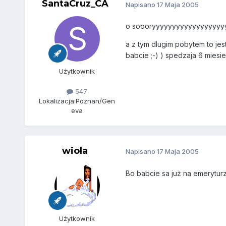
SantaCruz_CA
Napisano
17 Maja 2005
o soooryyyyyyyyyyyyyyyyyyyyyy
a z tym dlugim pobytem to jest
babcie ;-) ) spedzaja 6 miesiec
Użytkownik
547
Lokalizacja:
Poznan/Gen
eva
wiola
Napisano
17 Maja 2005
Bo babcie sa już na emerytur
Użytkownik