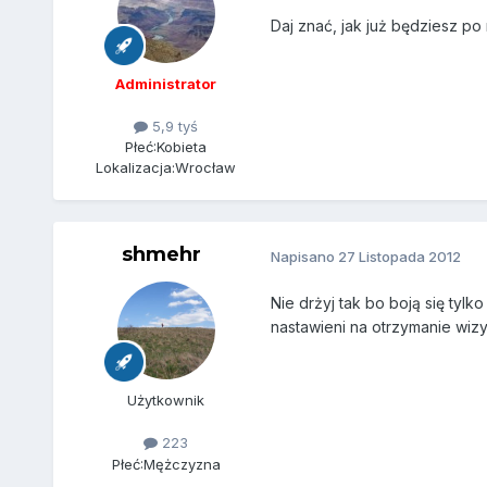
Daj znać, jak już będziesz p
Administrator
5,9 tyś
Płeć:
Kobieta
Lokalizacja:
Wrocław
shmehr
Napisano
27 Listopada 2012
Nie drżyj tak bo boją się tyl
nastawieni na otrzymanie wizy.
Użytkownik
223
Płeć:
Mężczyzna