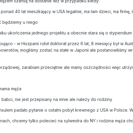
mężem szansę na dostanie wiz w przypadku kiedy:
onad 40 lat mieszkający w USA legalnie, ma tam dzieci, ma firmę, i
ć będziemy u niego
niku ukończenia jednego projektu a obecnie stara się o stypendium
ująco - w Hiszpanii robił doktorat przez 6 lat, 8 miesięcy był w Aust
owrotów, mogliśmy zostać na stałe w Japonii ale postanowiliśmy w
morządowej, zarabiam przeciętnie ale mamy oszczędności więc utrz
, mama męża
abci, nie jest przepisany na mnie ale należy do rodziny
sulem padało pytanie o ostatni pobyt krewnego z USA w Polsce. W
anach, chcemy tylko polecieć na sylwestra do NY i rodzina męża ch