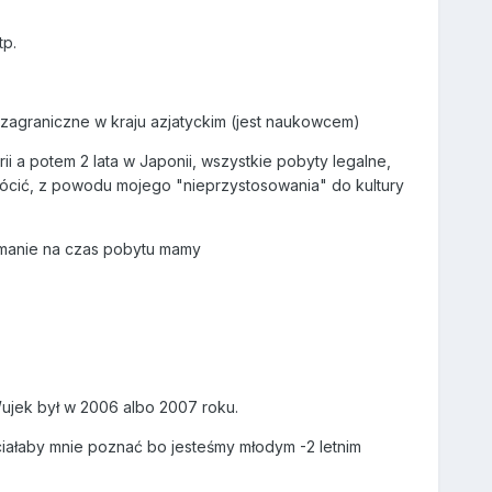
tp.
 zagraniczne w kraju azjatyckim (jest naukowcem)
rii a potem 2 lata w Japonii, wszystkie pobyty legalne,
rócić, z powodu mojego "nieprzystosowania" do kultury
ymanie na czas pobytu mamy
ujek był w 2006 albo 2007 roku.
ciałaby mnie poznać bo jesteśmy młodym -2 letnim