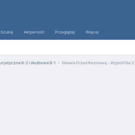
Szukaj
Aktywność
Przeglądaj
Więcej
urystyczna B-2 i służbowa B-1
Obawa Przed Rozmową - Wyjazd Na 23 