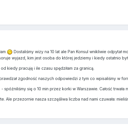
yłam
Dostaliśmy wizy na 10 lat ale Pan Konsul wnikliwie odpytał mo
soruje wyjazd, kim jest osoba do której jedziemy i kiedy ostatnio by
od kiedy pracuję i ile czasu spędziłam za granicą.
sprawdzał zgodność naszych odpowiedzi z tym co wpisaliśmy w for
- spóźniliśmy się o 10 min przez korki w Warszawie. Całość trwała m
te. Ale przezornie nasza szczęśliwa liczba nad nami czuwała: mieli