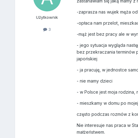
zastanawiam się jaką mamy z 
-zaprasza nas wujek męża od p
Użytkownik
-opłaca nam przelot, mieszka
3
-mąż jest bez pracy ale w wy
- jego sytuacja wygląda następ
bez przekraczania terminów p
japońskiej
- ja pracuję, w jednostce sa
- nie mamy dzieci
- w Polsce jest moja rodzina
- mieszkamy w domu po mojej b
często podczas rozmów z kon
Nie interesuje nas praca w St
małżeństwem.