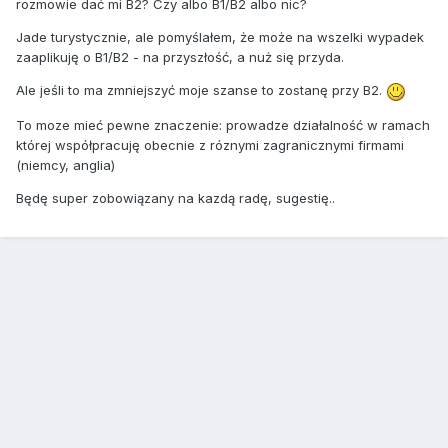
rozmowie dać mi B2? Czy albo B1/B2 albo nic?
Jade turystycznie, ale pomyślałem, że może na wszelki wypadek
zaaplikuję o B1/B2 - na przyszłość, a nuż się przyda.
Ale jeśli to ma zmniejszyć moje szanse to zostanę przy B2.
To moze mieć pewne znaczenie: prowadze działalność w ramach
której współpracuję obecnie z róznymi zagranicznymi firmami
(niemcy, anglia)
Będę super zobowiązany na kazdą radę, sugestię..